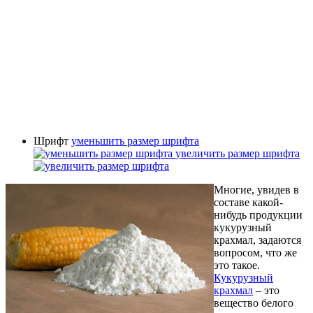
Шрифт
уменьшить размер шрифта
увеличить размер шрифта
Многие, увидев в
составе какой-
нибудь продукции
кукурузный
крахмал, задаются
вопросом, что же
это такое.
Кукурузный
крахмал
– это
вещество белого