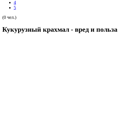
4
5
(0 чел.)
Кукурузный крахмал - вред и польза