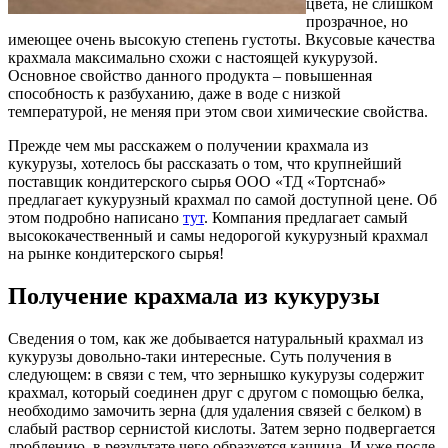
цвета, не слишком
прозрачное, но
имеющее очень высокую степень густоты. Вкусовые качества
крахмала максимально схожи с настоящей кукурузой.
Основное свойство данного продукта – повышенная
способность к разбуханию, даже в воде с низкой
температурой, не меняя при этом свои химические свойства.
Прежде чем мы расскажем о получении крахмала из
кукурузы, хотелось бы рассказать о том, что крупнейший
поставщик кондитерского сырья ООО «ТД «Тортснаб»
предлагает кукурузный крахмал по самой доступной цене. Об
этом подробно написано
тут
. Компания предлагает самый
высококачественный и самы недорогой кукурузный крахмал
на рынке кондитерского сырья!
Получение крахмала из кукурузы
Сведения о том, как же добывается натуральный крахмал из
кукурузы довольно-таки интересные. Суть получения в
следующем: в связи с тем, что зернышко кукурузы содержит
крахмал, который соединен друг с другом с помощью белка,
необходимо замочить зерна (для удаления связей с белком) в
слабый раствор сернистой кислоты. Затем зерно подвергается
дроблению, в результате чего образуется кашица. И уже после