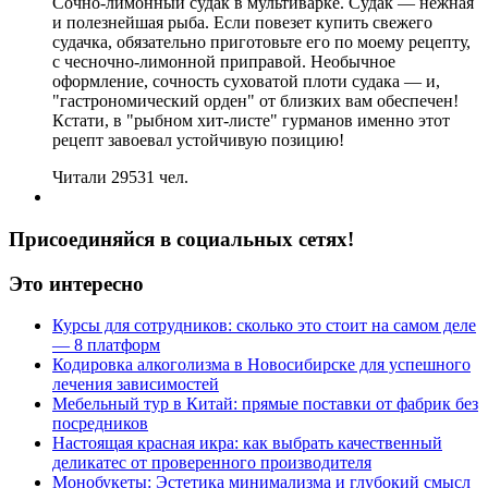
Сочно-лимонный судак в мультиварке. Судак — нежная
и полезнейшая рыба. Если повезет купить свежего
судачка, обязательно приготовьте его по моему рецепту,
с чесночно-лимонной приправой. Необычное
оформление, сочность суховатой плоти судака — и,
"гастрономический орден" от близких вам обеспечен!
Кстати, в "рыбном хит-листе" гурманов именно этот
рецепт завоевал устойчивую позицию!
Читали 29531 чел.
Присоединяйся в социальных сетях!
Это интересно
Курсы для сотрудников: сколько это стоит на самом деле
— 8 платформ
Кодировка алкоголизма в Новосибирске для успешного
лечения зависимостей
Мебельный тур в Китай: прямые поставки от фабрик без
посредников
Настоящая красная икра: как выбрать качественный
деликатес от проверенного производителя
Монобукеты: Эстетика минимализма и глубокий смысл