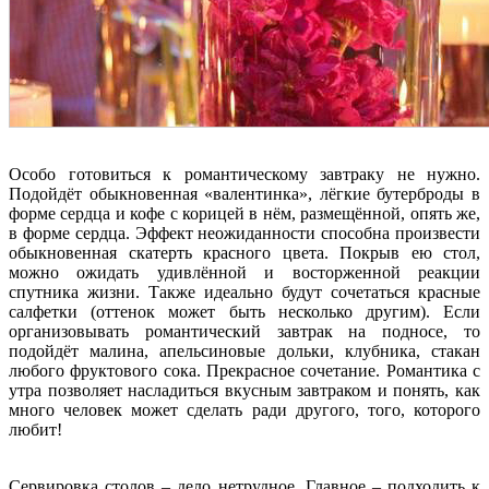
Особо готовиться к романтическому завтраку не нужно.
Подойдёт обыкновенная «валентинка», лёгкие бутерброды в
форме сердца и кофе с корицей в нём, размещённой, опять же,
в форме сердца. Эффект неожиданности способна произвести
обыкновенная скатерть красного цвета. Покрыв ею стол,
можно ожидать удивлённой и восторженной реакции
спутника жизни. Также идеально будут сочетаться красные
салфетки (оттенок может быть несколько другим). Если
организовывать романтический завтрак на подносе, то
подойдёт малина, апельсиновые дольки, клубника, стакан
любого фруктового сока. Прекрасное сочетание. Романтика с
утра позволяет насладиться вкусным завтраком и понять, как
много человек может сделать ради другого, того, которого
любит!
Сервировка столов – дело нетрудное. Главное – подходить к