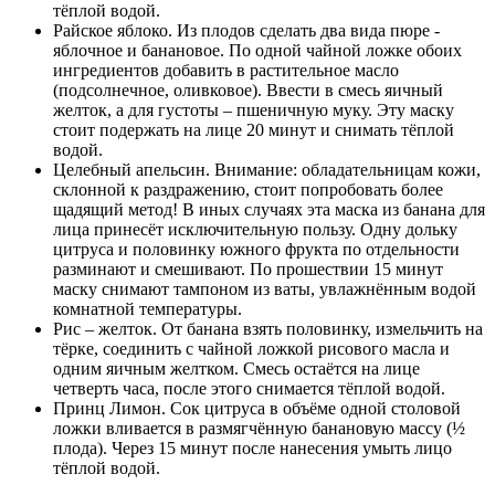
тёплой водой.
Райское яблоко. Из плодов сделать два вида пюре -
яблочное и банановое. По одной чайной ложке обоих
ингредиентов добавить в растительное масло
(подсолнечное, оливковое). Ввести в смесь яичный
желток, а для густоты – пшеничную муку. Эту маску
стоит подержать на лице 20 минут и снимать тёплой
водой.
Целебный апельсин. Внимание: обладательницам кожи,
склонной к раздражению, стоит попробовать более
щадящий метод! В иных случаях эта маска из банана для
лица принесёт исключительную пользу. Одну дольку
цитруса и половинку южного фрукта по отдельности
разминают и смешивают. По прошествии 15 минут
маску снимают тампоном из ваты, увлажнённым водой
комнатной температуры.
Рис – желток. От банана взять половинку, измельчить на
тёрке, соединить с чайной ложкой рисового масла и
одним яичным желтком. Смесь остаётся на лице
четверть часа, после этого снимается тёплой водой.
Принц Лимон. Сок цитруса в объёме одной столовой
ложки вливается в размягчённую банановую массу (½
плода). Через 15 минут после нанесения умыть лицо
тёплой водой.