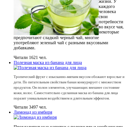
жизни. У
каждого
человека
свои
потребности
во вкусе чая,
некоторые
предпочитают сладкий черный чай, многие
употребляют зеленый чай с разными вкусовыми
добавками.
Читали 1621 чел.
Полезная маска из банана для лица
Тропический фрукт с изысканно-мягким вкусом обожают взрослые и
дети. По питательным свойствам банан конкурирует с множеством
продуктов. Он полон элементов, улучшающих внешнее состояние
кожи, волос. Самостоятельно сделанная маска из банана для лица
поразит уникальным воздействием и длительным эффектом.
Читали 3497 чел.
Лимонад из имбиря
Прохладительные напитки с полезными и необычными