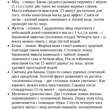
Мёд – сливки. Банан среднего размера перемять с мёдом
(1 ст.л.) плюс две такие же порции жирных сливок.
Масса взбивается миксером. 15 минут достаточно для
того, чтобы нанесённая маска дала эффект. Снять её
легко – ватный шарик смачивают в тёплой воде, потом
проводят им по лицу.
Желток – оливки. Сердцевинку яйца перетереть с
небольшой дозой оливкового масла ( 1 ч.л.) и затем – с
банановой мякотью (половина плода). Четверть часа – и
маску можно смыть с лица тёплой водой.
Белок – лимон. Жирная кожа станет намного здоровей
благодаря таким компонентам. Столовую ложку
банановой мякоти вымешать с чайной ложкой
лимонного сока и белком яйца. После взбивания
миксером состав 15 минут держат на лице, затем
удаляют прохладной водой.
Сметана для банана. Одно из самых удачных сочетаний
двух продуктов. Золотой фрукт разминают из расчёта
«половинка плода – две столовые ложки сметаны». Как
вариант, можно взять простоквашу. Смывка после
стандартных 15-ти минут – прохладная вода.
Молочное удовольствие. Две столовые ложки молока
перемешивают с половинкой банана. Перед этим плод
размельчается с помощью тёрки. Спустя четверть часа
удалите маску с лица ватным шариком, увлажнённым