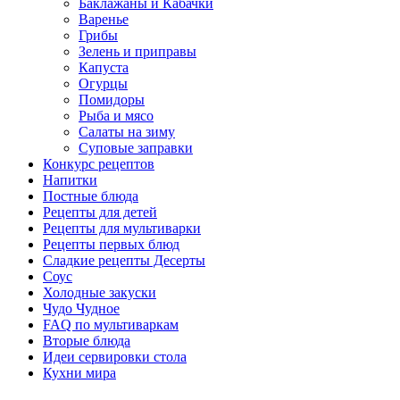
Баклажаны и Кабачки
Варенье
Грибы
Зелень и приправы
Капуста
Огурцы
Помидоры
Рыба и мясо
Салаты на зиму
Суповые заправки
Конкурс рецептов
Напитки
Постные блюда
Рецепты для детей
Рецепты для мультиварки
Рецепты первых блюд
Сладкие рецепты Десерты
Соус
Холодные закуски
Чудо Чудное
FAQ по мультиваркам
Вторые блюда
Идеи сервировки стола
Кухни мира