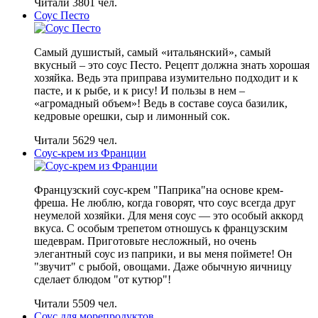
Читали 3801 чел.
Соус Песто
Самый душистый, самый «итальянский», самый
вкусный – это соус Песто. Рецепт должна знать хорошая
хозяйка. Ведь эта приправа изумительно подходит и к
пасте, и к рыбе, и к рису! И пользы в нем –
«агромадный объем»! Ведь в составе соуса базилик,
кедровые орешки, сыр и лимонный сок.
Читали 5629 чел.
Соус-крем из Франции
Французский соус-крем "Паприка"на основе крем-
фреша. Не люблю, когда говорят, что соус всегда друг
неумелой хозяйки. Для меня соус — это особый аккорд
вкуса. С особым трепетом отношусь к французским
шедеврам. Приготовьте несложный, но очень
элегантный соус из паприки, и вы меня поймете! Он
"звучит" с рыбой, овощами. Даже обычную яичницу
сделает блюдом "от кутюр"!
Читали 5509 чел.
Соус для морепродуктов