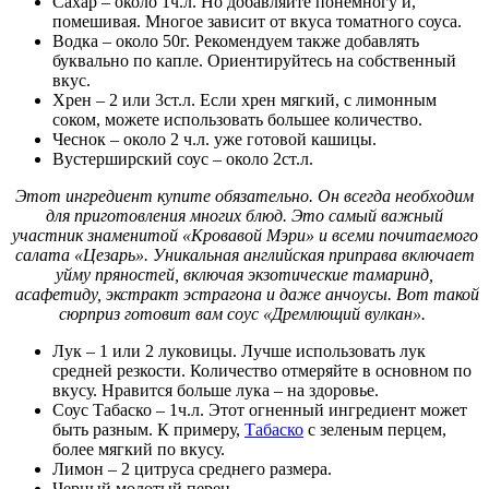
Сахар – около 1ч.л. Но добавляйте понемногу и,
помешивая. Многое зависит от вкуса томатного соуса.
Водка – около 50г. Рекомендуем также добавлять
буквально по капле. Ориентируйтесь на собственный
вкус.
Хрен – 2 или 3ст.л. Если хрен мягкий, с лимонным
соком, можете использовать большее количество.
Чеснок – около 2 ч.л. уже готовой кашицы.
Вустерширский соус – около 2ст.л.
Этот ингредиент купите обязательно. Он всегда необходим
для приготовления многих блюд. Это самый важный
участник знаменитой «Кровавой Мэри» и всеми почитаемого
салата «Цезарь». Уникальная английская приправа включает
уйму пряностей, включая экзотические тамаринд,
асафетиду, экстракт эстрагона и даже анчоусы. Вот такой
сюрприз готовит вам соус «Дремлющий вулкан».
Лук – 1 или 2 луковицы. Лучше использовать лук
средней резкости. Количество отмеряйте в основном по
вкусу. Нравится больше лука – на здоровье.
Соус Табаско – 1ч.л. Этот огненный ингредиент может
быть разным. К примеру,
Табаско
с зеленым перцем,
более мягкий по вкусу.
Лимон – 2 цитруса среднего размера.
Черный молотый перец.