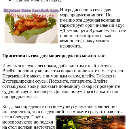
Ингредиентов в соусе для
морепродуктов много. Но
именно эта дружная компания
гарантирует оригинальный вкус
«Дремлющего Вулкана». Если не
приемлете спиртного, как
компонент, водку можете
исключить.
Приготовить соус для морепродуктов можно так:
Измельчите лук с чесноком, добавьте томатный кетчуп.
Влейте половину количества водки и положите в массу хрен.
Перемешайте массу с лимонным соком, влейте Табаско и
Вустерширский соусы. Посолите, поперчите. Влейте
оставшуюся водку, добавьте понемногу сахар и проверните
будущий соус в блендере. Должна получиться бархатистая
однородная масса.
Когда вы определите по своему вкусу нужное количество
ингредиентов, то в следующий раз можете сразу отправлять
все в блендер.
Соус из
морепродуктов до подачи
на стол должен настояться