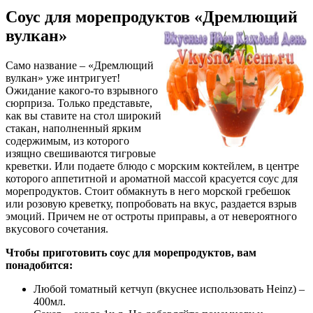
Соус для морепродуктов «Дремлющий
вулкан»
Само название – «Дремлющий
вулкан» уже интригует!
Ожидание какого-то взрывного
сюрприза. Только представьте,
как вы ставите на стол широкий
стакан, наполненный ярким
содержимым, из которого
изящно свешиваются тигровые
креветки. Или подаете блюдо с морским коктейлем, в центре
которого аппетитной и ароматной массой красуется соус для
морепродуктов. Стоит обмакнуть в него морской гребешок
или розовую креветку, попробовать на вкус, раздается взрыв
эмоций. Причем не от остроты приправы, а от невероятного
вкусового сочетания.
Чтобы приготовить соус для морепродуктов, вам
понадобится:
Любой томатный кетчуп (вкуснее использовать Heinz) –
400мл.