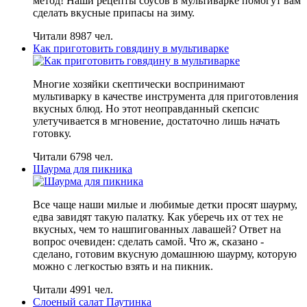
метод! Наши рецепты соусов в мультиварке помогут вам
сделать вкусные припасы на зиму.
Читали 8987 чел.
Как приготовить говядину в мультиварке
Многие хозяйки скептически воспринимают
мультиварку в качестве инструмента для приготовления
вкусных блюд. Но этот неоправданный скепсис
улетучивается в мгновение, достаточно лишь начать
готовку.
Читали 6798 чел.
Шаурма для пикника
Все чаще наши милые и любимые детки просят шаурму,
едва завидят такую палатку. Как уберечь их от тех не
вкусных, чем то нашпигованных лавашей? Ответ на
вопрос очевиден: сделать самой. Что ж, сказано -
сделано, готовим вкусную домашнюю шаурму, которую
можно с легкостью взять и на пикник.
Читали 4991 чел.
Слоеный салат Паутинка