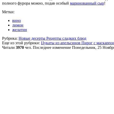
полного фурора можно, подав особый
маринованный сыр
!
Метки:
вино
лимон
желатин
Рубрика:
Новые десерты Рецепты сладких блюд
Еще из этой рубрики:
Цукаты из апельсинов
Пирог с маскарпо
Читали
3970
чел.
Последнее изменение Понедельник, 25 Ноябрь