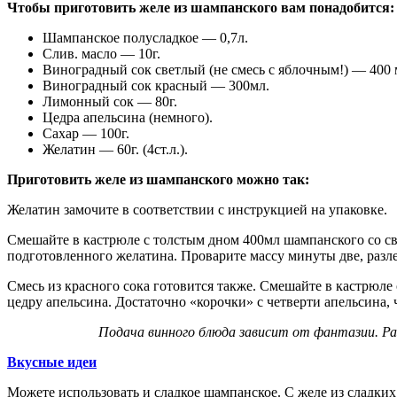
Чтобы приготовить желе из шампанского вам понадобится
Шампанское полусладкое — 0,7л.
Слив. масло — 10г.
Виноградный сок светлый (не смесь с яблочным!) — 400
Виноградный сок красный — 300мл.
Лимонный сок — 80г.
Цедра апельсина (немного).
Сахар — 100г.
Желатин — 60г. (4ст.л.).
Приготовить желе из шампанского можно так:
Желатин замочите в соответствии с инструкцией на упаковке.
Смешайте в кастрюле с толстым дном 400мл шампанского со свет
подготовленного желатина. Проварите массу минуты две, разле
Смесь из красного сока готовится также. Смешайте в кастрюле
цедру апельсина. Достаточно «корочки» с четверти апельсина, 
Подача винного блюда зависит от фантазии. Ра
Вкусные идеи
Можете использовать и сладкое шампанское. С желе из сладких