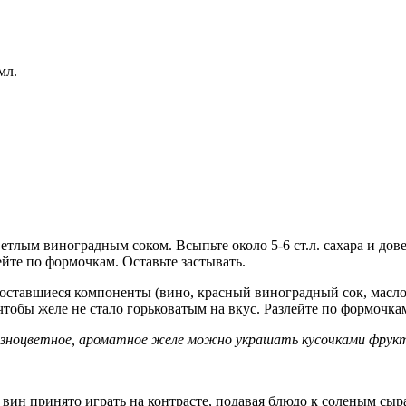
:
 мл.
лым виноградным соком. Всыпьте около 5-6 ст.л. сахара и довед
йте по формочкам. Оставьте застывать.
 оставшиеся компоненты (вино, красный виноградный сок, масло
чтобы желе не стало горьковатым на вкус. Разлейте по формочка
зноцветное, ароматное желе можно украшать кусочками фрукто
 вин принято играть на контрасте, подавая блюдо к соленым сыр