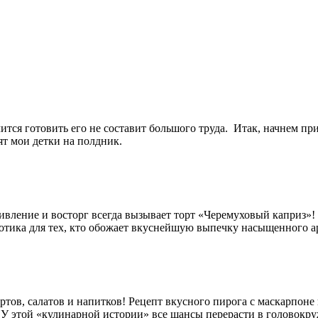
ится готовить его не составит большого труда. Итак, начнем пр
т мои детки на полдник.
ивление и восторг всегда вызывает торт «Черемуховый каприз»!
зотика для тех, кто обожает вкуснейшую выпечку насыщенного а
тов, салатов и напитков! Рецепт вкусного пирога с маскарпоне
 У этой «кулинарной истории» все шансы перерасти в головок