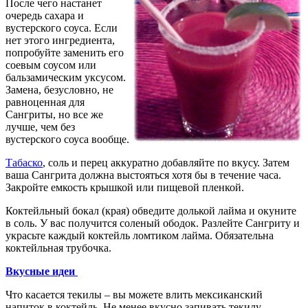
После чего настанет
очередь сахара и
вустерского соуса. Если
нет этого ингредиента,
попробуйте заменить его
соевым соусом или
бальзамическим уксусом.
Замена, безусловно, не
равноценная для
Сангриты, но все же
лучше, чем без
вустерского соуса вообще.
Табаско
, соль и перец аккуратно добавляйте по вкусу. Затем
ваша Сангрита должна выстояться хотя бы в течение часа.
Закройте емкость крышкой или пищевой пленкой.
Коктейльный бокал (края) обведите долькой лайма и окуните
в соль. У вас получится соленый ободок. Разлейте Сангриту и
украсьте каждый коктейль ломтиком лайма. Обязательна
коктейльная трубочка.
Вкусные идеи
Что касается текилы – вы можете влить мексиканский
напиток в коктейль. Не менее вкусно запивать текилу