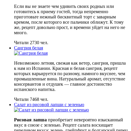
Если вы не знаете чем удивить своих родных или
готовитесь к приему гостей, тогда непременно
приготовьте нежный бисквитный торт с заварным
кремом, после которого все пальчики оближут. К тому
же, рецепт довольно прост, и времени уйдет на него не
много.
Читали 2730 чел.
Сангрия белая
Невозможно летняя, свежая как ветер, сангрия, пришла
к нам из Испании. Красная и белая сангрия, рецепт
которых варьируется по разному, намного вкуснее, чем
промышленные вина. Натуральный аромат, отсутствие
консервантов и отдушек — главное достоинство
испанского напитка.
Читали 7468 чел.
Салат из рисовой лапши с зеленью
Рисовая лапша
приобретает невероятно изысканный
вкус в союзе с зеленью. Рецепт салата восхищает
переливом вкуса: зелень, грейпфрут и болгарский перец