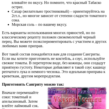
вливайте по вкусу. Но помните, что красный Табаско
острее.
Сахар (желательно тростниковый) – ориентируйтесь на
2ст.л., но многое зависит от степени сладости томатного
сока.
Морская соль – по вашему вкусу.
Есть варианты использования многих пряностей, но по
классическому рецепту положен свежемолотый черный
перец. Вы можете поэкспериментировать с участием и других
любимых вами приправ.
Вот такой состав понадобится вам для создания Сангриты.
Если вы хотите приготовить не коктейль, а соус, используйте
свежие томаты. В перетертом виде, без кожицы, они создадут
приятную густоту. Некоторые добавляют в такой соус кашицу
репчатого лука и немного чеснока. Это идеальная приправа к
креветкам, другим морепродуктам.
Приготовить Сангриту можно так:
Вначале перемешайте
соки: томатный и
апельсиновый. Затем
влейте лаймовый сок.