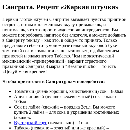
Сангрита. Рецепт «Жаркая штучка»
Первый глоток жгучей Сангриты вызывает чувство приятной
остроты, потом к пламенному вкусу привыкаешь, и
понимаешь, что это просто чудо состав ингредиентов. Вы
можете попробовать напиток без алкоголя, а можете добавить
в Сангриту текилу – как это, в общем-то принято. Только
представьте себе этот умопомрачительный вкусовой букет –
томатный сок в компании с апельсиновым, с добавлением
пряностей и знаменитого Табаско. Чем не экзотический
мексиканский «приперченный» вариант страстного
праздника! Сангрита,8 марта и "Besame mucho" – то есть –
«Целуй меня крепче»!
Чтобы приготовить Сангриту, вам понадобится:
Томатный (очень хороший, качественный) сок – 800мл
Апельсиновый (лучше свежевыжатый) сок – около
100мл
Сок из лайма (свежий) – порядка 2ст.л. Вы можете
купить 2 лайма – для сока и украшения коктейльных
бокалов.
Вустерский соус
(желательно) – 1ст.л.
Табаско (неважно – зеленый или же красный) –