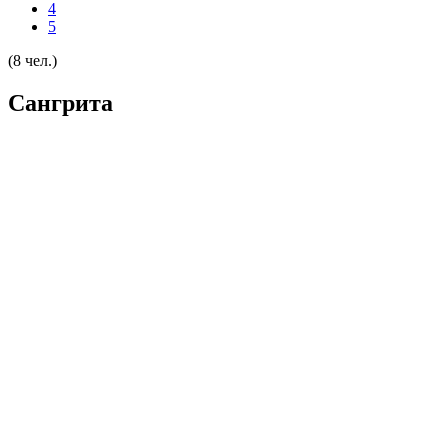
4
5
(8 чел.)
Сангрита