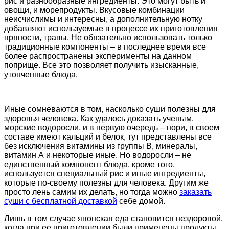
рис и разнообразные ингредиенты. Это могут быть и
овощи, и морепродукты. Вкусовые комбинации
неисчислимы и интересны, а дополнительную нотку
добавляют используемые в процессе их приготовления
пряности, травы. Не обязательно использовать только
традиционные компоненты – в последнее время все
более распространены эксперименты на данном
поприще. Все это позволяет получить изысканные,
утонченные блюда.
Иные сомневаются в том, насколько суши полезны для
здоровья человека. Как удалось доказать ученым,
морские водоросли, и в первую очередь – нори, в своем
составе имеют кальций и белок, тут представлены все
без исключения витамины из группы В, минералы,
витамин А и некоторые иные. Но водоросли – не
единственный компонент блюда, кроме того,
используется специальный рис и иные ингредиенты,
которые по-своему полезны для человека. Другим же
просто лень самим их делать, но тогда можно
заказать
суши с бесплатной доставкой
себе домой.
Лишь в том случае японская еда становится нездоровой,
когда при ее приготовлении были применены продукты