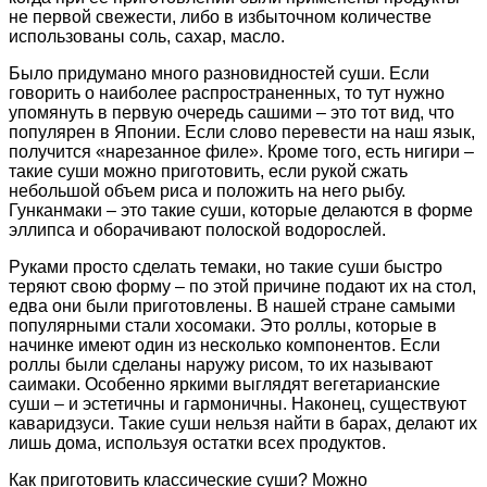
не первой свежести, либо в избыточном количестве
использованы соль, сахар, масло.
Было придумано много разновидностей суши. Если
говорить о наиболее распространенных, то тут нужно
упомянуть в первую очередь сашими – это тот вид, что
популярен в Японии. Если слово перевести на наш язык,
получится «нарезанное филе». Кроме того, есть нигири –
такие суши можно приготовить, если рукой сжать
небольшой объем риса и положить на него рыбу.
Гунканмаки – это такие суши, которые делаются в форме
эллипса и оборачивают полоской водорослей.
Руками просто сделать темаки, но такие суши быстро
теряют свою форму – по этой причине подают их на стол,
едва они были приготовлены. В нашей стране самыми
популярными стали хосомаки. Это роллы, которые в
начинке имеют один из несколько компонентов. Если
роллы были сделаны наружу рисом, то их называют
саимаки. Особенно яркими выглядят вегетарианские
суши – и эстетичны и гармоничны. Наконец, существуют
каваридзуси. Такие суши нельзя найти в барах, делают их
лишь дома, используя остатки всех продуктов.
Как приготовить классические суши? Можно