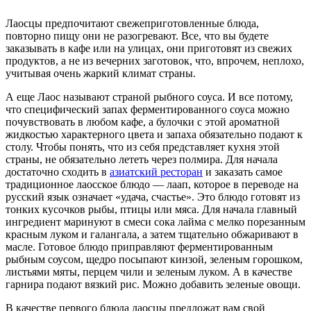
Лаосцы предпочитают свежеприготовленные блюда,
повторно пищу они не разогревают. Все, что вы будете
заказывать в кафе или на улицах, они приготовят из свежих
продуктов, а не из вечерних заготовок, что, впрочем, неплохо,
учитывая очень жаркий климат страны.
А еще Лаос называют страной рыбного соуса. И все потому,
что специфический запах ферментированного соуса можно
почувствовать в любом кафе, а булочки с этой ароматной
жидкостью характерного цвета и запаха обязательно подают к
столу. Чтобы понять, что из себя представляет кухня этой
страны, не обязательно лететь через полмира. Для начала
достаточно сходить в
азиатский ресторан
и заказать самое
традиционное лаосское блюдо — лаап, которое в переводе на
русский язык означает «удача, счастье». Это блюдо готовят из
тонких кусочков рыбы, птицы или мяса. Для начала главный
ингредиент маринуют в смеси сока лайма с мелко порезанным
красным луком и галангала, а затем тщательно обжаривают в
масле. Готовое блюдо приправляют ферментированным
рыбным соусом, щедро посыпают кинзой, зеленым горошком,
листьями мяты, перцем чили и зеленым луком. А в качестве
гарнира подают вязкий рис. Можно добавить зеленые овощи.
В качестве первого блюда лаосцы предложат вам свой