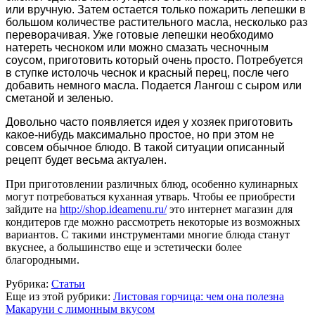
или вручную. Затем остается только пожарить лепешки в
большом количестве растительного масла, несколько раз
переворачивая. Уже готовые лепешки необходимо
натереть чесноком или можно смазать чесночным
соусом, приготовить который очень просто. Потребуется
в ступке истолочь чеснок и красный перец, после чего
добавить немного масла. Подается Лангош с сыром или
сметаной и зеленью.
Довольно часто появляется идея у хозяек приготовить
какое-нибудь максимально простое, но при этом не
совсем обычное блюдо. В такой ситуации описанный
рецепт будет весьма актуален.
При приготовлении различных блюд, особенно кулинарных
могут потребоваться куханная утварь. Чтобы ее приобрести
зайдите на
http://shop.ideamenu.ru/
это интернет магазин для
кондитеров где можно рассмотреть некоторые из возможных
вариантов. С такими инструментами многие блюда станут
вкуснее, а большинство еще и эстетически более
благородными.
Рубрика:
Статьи
Еще из этой рубрики:
Листовая горчица: чем она полезна
Макаруни с лимонным вкусом