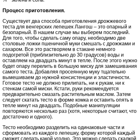
Процесс приготовления.
Существует два способа приготовления дрожжевого
теста для венгерских лепешек Лангош – это опарный и
безопарный. В нашем случае мы выберем последний.
Для того, чтобы сделать саму опару, необходимо две
столовые ложки пшеничной муки смешать с дрожжами и
сахаром. Все это растворяем в стакане немного
подогретой (приблизительно до 30 градусов) воды и
оставляем на двадцать минут в тепле. После этого нужно
будет опару перелить в большую миску для замешивания
самого теста. Добавляя просеянную муку тщательно
вымешиваем до нужной консистенции и эластичности.
Готовое тесто не должно прилипать, ни к рукам, ни к
стенкам самой миски. Кстати, руки рекомендуется
предварительно смазать растительным маслом. Затем
следует скатать тесто в форме комка и оставить опять в
тепле минут на двадцать. Подобные манипуляции
повторяются несколько раз (хотя, некоторые считают, что
достаточно и одного).
Тесто необходимо разделить на одинаковые части и
сформовать из каждого лепешку, форму которой каждый
сможет сделать какой угодно. Это можно сделать скалкой