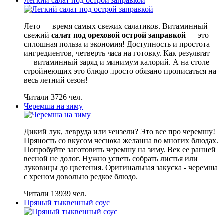
Легкий салат под острой заправкой
Лето — время самых свежих салатиков. Витаминный
свежий
салат под ореховой острой заправкой
— это
сплошная польза и экономия! Доступность и простота
ингредиентов, четверть часа на готовку. Как результат
— витаминный заряд и минимум калорий. А на столе
стройнеющих это блюдо просто обязано прописаться на
весь летний сезон!
Читали 3726 чел.
Черемша на зиму
Дикий лук, левруда или чензели? Это все про черемшу!
Пряность со вкусом чеснока желанна во многих блюдах.
Попробуйте заготовить черемшу на зиму. Век ее ранней
весной не долог. Нужно успеть собрать листья или
луковицы до цветения. Оригинальная закуска - черемша
с хреном довольно редкое блюдо.
Читали 13939 чел.
Пряный тыквенный соус