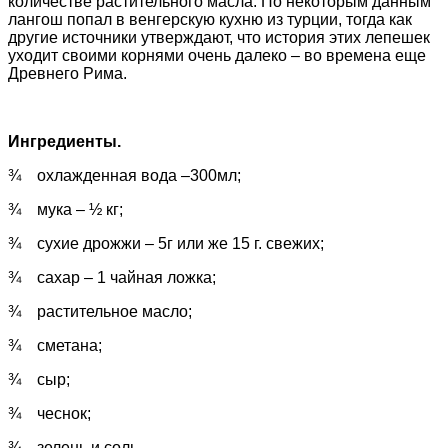
количестве растительного масла. По некоторым данным
лангош попал в венгерскую кухню из турции, тогда как
другие источники утверждают, что история этих лепешек
уходит своими корнями очень далеко – во времена еще
Древнего Рима.
Ингредиенты.
¾ охлажденная вода –300мл;
¾ мука – ½ кг;
¾ сухие дрожжи – 5г или же 15 г. свежих;
¾ сахар – 1 чайная ложка;
¾ растительное масло;
¾ сметана;
¾ сыр;
¾ чеснок;
¾ зелень и соль.