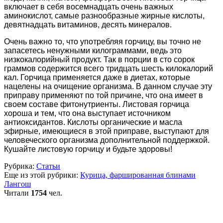
включает в себя восемнадцать очень важных
аминокислот, самые разнообразные жирные кислоты,
девятнадцать витаминов, десять минералов.
Очень важно то, что употребляя горчицу, вы точно не
запасетесь ненужными килограммами, ведь это
низкокалорийный продукт. Так в порции в сто сорок
граммов содержится всего тридцать шесть килокалорий
кал. Горчица применяется даже в диетах, которые
нацелены на очищение организма. В данном случае эту
приправу применяют по той причине, что она имеет в
своем составе фитонутриенты. Листовая горчица
хороша и тем, что она выступает источником
антиоксидантов. Кислоты органические и масла
эфирные, имеющиеся в этой приправе, выступают для
человеческого организма дополнительной поддержкой.
Кушайте листовую горчицу и будьте здоровы!
Рубрика:
Статьи
Еще из этой рубрики:
Курица, фаршированная блинами
Лангош
Читали
1754
чел.