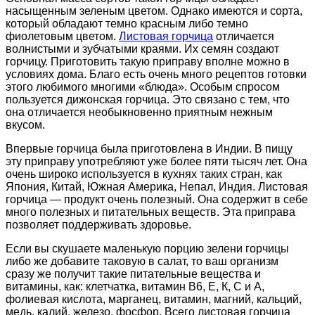
насыщенным зеленым цветом. Однако имеются и сорта,
который обладают темно красным либо темно
фиолетовым цветом.
Листовая горчица
отличается
волнистыми и зубчатыми краями. Их семян создают
горчицу. Приготовить такую приправу вполне можно в
условиях дома. Благо есть очень много рецептов готовки
этого любимого многими «блюда».
Особым спросом
пользуется дижонская горчица. Это связано с тем, что
она отличается необыкновенно приятным нежным
вкусом.
Впервые горчица была приготовлена в Индии. В пищу
эту приправу употребляют уже более пяти тысяч лет. Она
очень широко используется в кухнях таких стран, как
Япония, Китай, Южная Америка, Непал, Индия. Листовая
горчица — продукт очень полезный. Она содержит в себе
много полезных и питательных веществ. Эта приправа
позволяет поддерживать здоровье.
Если вы скушаете маленькую порцию зелени горчицы
либо же добавите таковую в салат, то ваш организм
сразу же получит такие питательные вещества и
витамины, как: клетчатка, витамин В6, Е, К, С и А,
фолиевая кислота, марганец, витамин, магний, кальций,
медь, калий, железо, фосфор. Всего листовая горчица