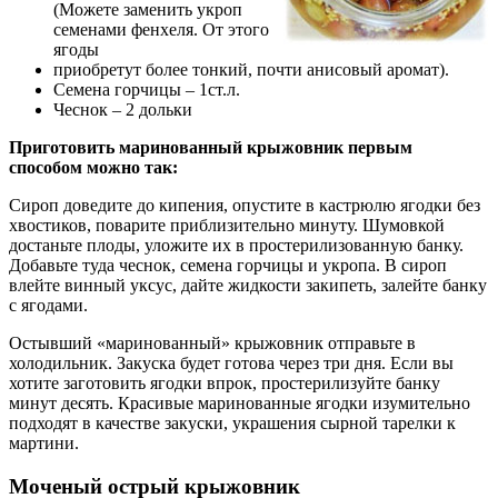
(Можете заменить укроп
семенами фенхеля. От этого
ягоды
приобретут более тонкий, почти анисовый аромат).
Семена горчицы – 1ст.л.
Чеснок – 2 дольки
Приготовить маринованный крыжовник первым
способом можно так:
Сироп доведите до кипения, опустите в кастрюлю ягодки без
хвостиков, поварите приблизительно минуту. Шумовкой
достаньте плоды, уложите их в простерилизованную банку.
Добавьте туда чеснок, семена горчицы и укропа. В сироп
влейте винный уксус, дайте жидкости закипеть, залейте банку
с ягодами.
Остывший «маринованный» крыжовник отправьте в
холодильник. Закуска будет готова через три дня. Если вы
хотите заготовить ягодки впрок, простерилизуйте банку
минут десять. Красивые маринованные ягодки изумительно
подходят в качестве закуски, украшения сырной тарелки к
мартини.
Моченый острый крыжовник