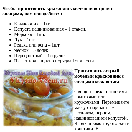
Чтобы приготовить крыжовник моченый острый с
овощами, вам понадобится:
Крыжовник – 1кг.
Капуста нашинкованная – 1 стакан.
Морковь – 1шт.
Лук – 1шт.
Редька или репа – 1шт.
Чеснок – 5 долек
Перец острый – 1стручок.
На 1 л. воды нужно порядка 1ст.л. соли.
Приготовить острый
моченый крыжовник с
овощами можно так:
Овощи нарежьте тонкими
ломтиками или
кружочками. Перемешайте
массу с нарезанным
чесноком, перцем,
нашинкованной капустой.
Ягоды промойте, оторвите
хвостики. В