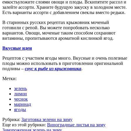
емкостьуложите слоями овощи и плоды. Вскипятите рассол и
залейте ассорти. Храните будущую закуску в холодном месте.
Есть варианты ассорти с добавлением свеклы вместо редьки.
В старинных русских рецептах крыжовник моченый
готовили с репой. Вы можете попробовать несколько
вариантов. Овощи, моченые таким способом сохраняют
витамины, пропитываются ароматной кислинкой ягод.
Вкусные идеи
Рецептов с участием ягоды много. Вкусные и очень полезные
плоды можно использовать в приготовлении оригинальной
подливы –
соус к рыбе из крыжовника
.
Метки:
зелень
лимон
чеснок
маринад
ягоды
Рубрика:
Заготовка зелени на зиму
Еще из этой рубрики:
Виноградные листья на зиму
Замороженная зелень на зиму