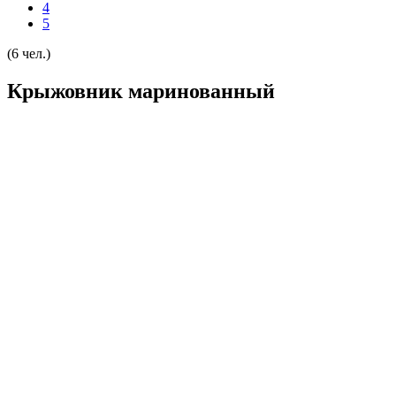
4
5
(6 чел.)
Крыжовник маринованный