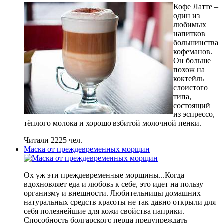
Кофе Латте –
один из
любимых
напитков
большинства
кофеманов.
Он больше
похож на
коктейль
слоистого
типа,
состоящий
из эспрессо,
тёплого молока и хорошо взбитой молочной пенки.
Читали 2225 чел.
Маска от преждевременных морщин
Ох уж эти преждевременные морщины...Когда
вдохновляет еда и любовь к себе, это идет на пользу
организму и внешности. Любительницы домашних
натуральных средств красоты не так давно открыли для
себя полезнейшие для кожи свойства паприки.
Способность болгарского перца предупреждать