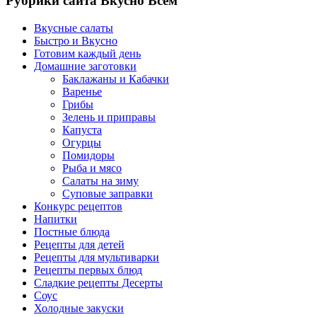
Рубрики сайта Вкусно Всем
Вкусные салаты
Быстро и Вкусно
Готовим каждый день
Домашние заготовки
Баклажаны и Кабачки
Варенье
Грибы
Зелень и приправы
Капуста
Огурцы
Помидоры
Рыба и мясо
Салаты на зиму
Суповые заправки
Конкурс рецептов
Напитки
Постные блюда
Рецепты для детей
Рецепты для мультиварки
Рецепты первых блюд
Сладкие рецепты Десерты
Соус
Холодные закуски