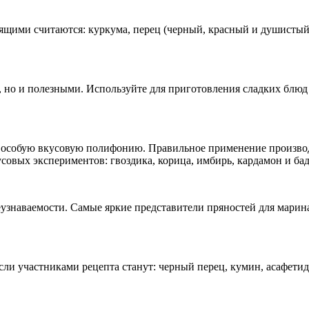
ящими считаются: куркума, перец (черный, красный и душистый)
но и полезными. Используйте для приготовления сладких блюд гв
ют особую вкусовую полифонию. Правильное применение произво
овых экспериментов: гвоздика, корица, имбирь, кардамон и ба
узнаваемости. Самые яркие представители пряностей для марина
если участниками рецепта станут: черный перец, кумин, асафетид