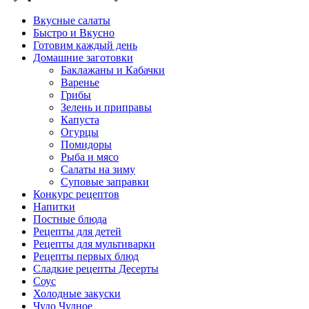
Вкусные салаты
Быстро и Вкусно
Готовим каждый день
Домашние заготовки
Баклажаны и Кабачки
Варенье
Грибы
Зелень и приправы
Капуста
Огурцы
Помидоры
Рыба и мясо
Салаты на зиму
Суповые заправки
Конкурс рецептов
Напитки
Постные блюда
Рецепты для детей
Рецепты для мультиварки
Рецепты первых блюд
Сладкие рецепты Десерты
Соус
Холодные закуски
Чудо Чудное