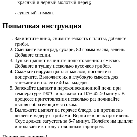
- красный и черный молотый перец;
- сушеный тимьян.
Пошаговая инструкция
Закипятите вино, снимите емкость с плиты, добавьте
грибы.
Смешайте виноград, сухари, 80 грамм масла, зелень.
Добавьте специи.
Тушки цыплят начините подготовленной смесью.
Добавьте в тушку несколько кусочков грибов.
Смажьте снаружи цыплят маслом, посолите и
поперчите. Выложите их в глубокую емкость для
запекания и полейте 40 мл мадеры.
Запекайте цыплят в пароконвекционной печи при
температуре 190°С и влажности 10% 45-50 минут. В
процессе приготовления несколько раз поливайте
цыплят образующимся соком.
Выложите цыплят на горячее блюдо, а в противень
вылейте мадеру с грибами. Верните в печь противень.
Соус должен загустеть за 6-7 минут. Полейте им цыплят
и подавайте к столу с овощным гарниром.
Приятного аппетита!