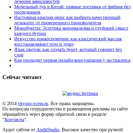
лечения зависимостей
Мебельный тур в Китай: прямые поставки от фабрик без
посредников
Настоящая красная икра: как выбрать качественный
деликатес от проверенного производителя
Монобукеты: Эстетика минимализма и глубокий смысл
каждого бутона
Искусство прикосновения: как классический массаж
восстанавливает тело и душу
Язык цветов: как создать букет, который говорит без
слов
Как проходит первая онлайн-консультация у экстрасенса
Сейчас читают
© 2014
vkysno-vcem.ru
. Все права защищены.
По вопросам сотрудничества и размещения рекламы на сайте
обращайтесь через форму обратной связи в разделе
"
Контакты
".
Аудит сайтов от
AuditStudio
. Высокое качество при ручной