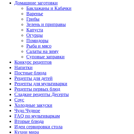
Домашние заготовки
Баклажаны и Кабачки
Варенье
Грибы
Зелень и приправы
Капуста
Огурцы
Помидоры
Рыба и мясо
Салаты на зиму
Суповые заправки
Конкурс рецептов
Напитки
Постные блюда
Рецепты для детей
Рецепты для мультиварки
Рецепты первых блюд
Сладкие рецепты Десерты
Соус
Холодные закуски
Чудо Чудное
FAQ по мультиваркам
Вторые блюда
Идеи сервировки стола
Кухни мира