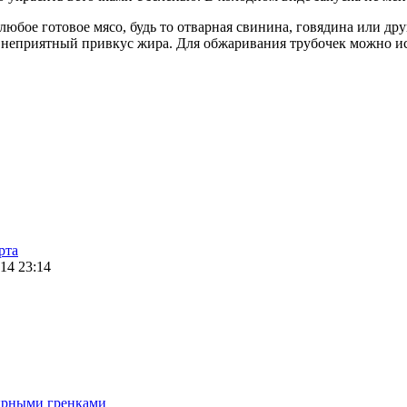
любое готовое мясо, будь то отварная свинина, говядина или др
я неприятный привкус жира. Для обжаривания трубочек можно ис
рта
14 23:14
ырными гренками