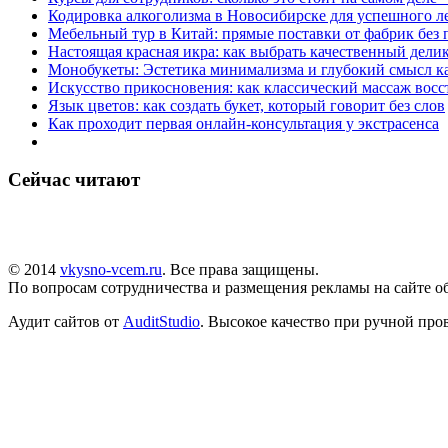
Кодировка алкоголизма в Новосибирске для успешного л
Мебельный тур в Китай: прямые поставки от фабрик без 
Настоящая красная икра: как выбрать качественный дели
Монобукеты: Эстетика минимализма и глубокий смысл к
Искусство прикосновения: как классический массаж восс
Язык цветов: как создать букет, который говорит без слов
Как проходит первая онлайн-консультация у экстрасенса
Сейчас читают
© 2014
vkysno-vcem.ru
. Все права защищены.
По вопросам сотрудничества и размещения рекламы на сайте об
Аудит сайтов от
AuditStudio
. Высокое качество при ручной про