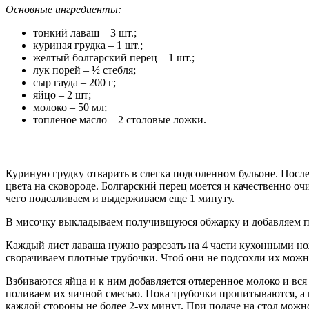
Основные ингредиенты:
тонкий лаваш – 3 шт.;
куриная грудка – 1 шт.;
желтый болгарский перец – 1 шт.;
лук порей – ½ стебля;
сыр гауда – 200 г;
яйцо – 2 шт;
молоко – 50 мл;
топленое масло – 2 столовые ложки.
Куриную грудку отварить в слегка подсоленном бульоне. После 
цвета на сковороде. Болгарский перец моется и качественно оч
чего подсаливаем и выдерживаем еще 1 минуту.
В мисочку выкладываем получившуюся обжарку и добавляем при
Каждый лист лаваша нужно разрезать на 4 части кухонными но
сворачиваем плотные трубочки. Чтоб они не подсохли их мож
Взбиваются яйца и к ним добавляется отмеренное молоко и вся
поливаем их яичной смесью. Пока трубочки пропитываются, а и
каждой стороны не более 2-ух минут. При подаче на стол можно