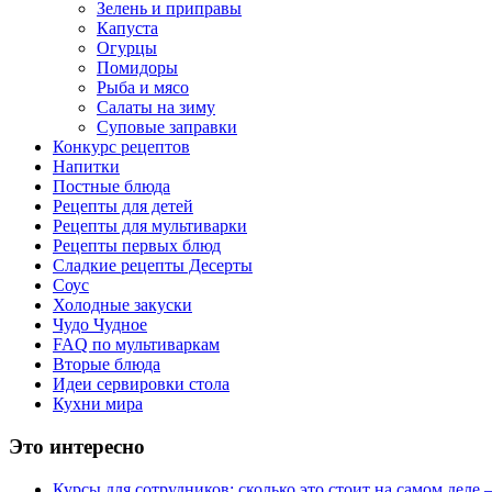
Зелень и приправы
Капуста
Огурцы
Помидоры
Рыба и мясо
Салаты на зиму
Суповые заправки
Конкурс рецептов
Напитки
Постные блюда
Рецепты для детей
Рецепты для мультиварки
Рецепты первых блюд
Сладкие рецепты Десерты
Соус
Холодные закуски
Чудо Чудное
FAQ по мультиваркам
Вторые блюда
Идеи сервировки стола
Кухни мира
Это интересно
Курсы для сотрудников: сколько это стоит на самом деле