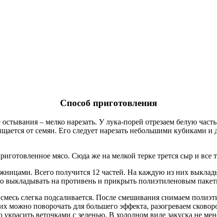
Способ приготовления
остывания – мелко нарезать. У лука-порей отрезаем белую часть
ищается от семян. Его следует нарезать небольшими кубиками и 
готовленное мясо. Сюда же на мелкой терке трется сыр и все 
жницами. Всего получится 12 частей. На каждую из них выклад
но выкладывать на противень и прикрыть полиэтиленовым пакет
 смесь слегка подсаливается. После смешивания снимаем полиэт
х можно поворочать для большего эффекта, разогреваем сковоро
 украсить веточками с зеленью. В холодном виде закуска не мене