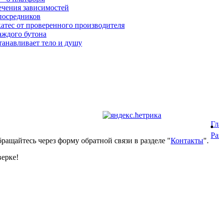
ечения зависимостей
посредников
катес от проверенного производителя
аждого бутона
танавливает тело и душу
Гл
Ра
ращайтесь через форму обратной связи в разделе "
Контакты
".
верке!