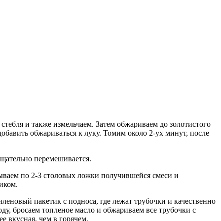
 стебля и также измельчаем. Затем обжариваем до золотистого
добавить обжариваться к луку. Томим около 2-ух минут, после
тщательно перемешивается.
ываем по 2-3 столовых ложки получившейся смеси и
иком.
иленовый пакетик с подноса, где лежат трубочки и качественно
ду, бросаем топленое масло и обжариваем все трубочки с
е вкусная, чем в горячем.