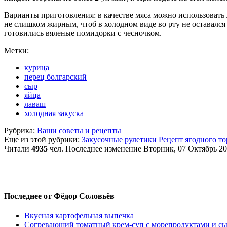
Варианты приготовления: в качестве мяса можно использовать 
не слишком жирным, чтоб в холодном виде во рту не оставалс
готовились вяленые помидорки с чесночком.
Метки:
курица
перец болгарский
сыр
яйца
лаваш
холодная закуска
Рубрика:
Ваши советы и рецепты
Еще из этой рубрики:
Закусочные рулетики
Рецепт ягодного то
Читали
4935
чел.
Последнее изменение Вторник, 07 Октябрь 20
Последнее от Фёдор Соловьёв
Вкусная картофельная выпечка
Согревающий томатный крем-суп с морепродуктами и с