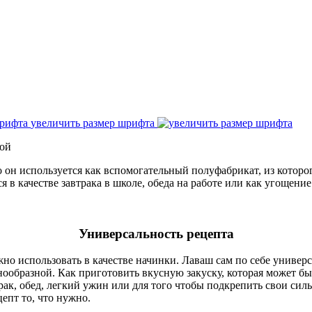
увеличить размер шрифта
кой
 он используется как вспомогательный полуфабрикат, из которог
 в качестве завтрака в школе, обеда на работе или как угощени
Универсальность рецепта
ожно использовать в качестве начинки. Лаваш сам по себе универ
ообразной. Как приготовить вкусную закуску, которая может быт
рак, обед, легкий ужин или для того чтобы подкрепить свои си
цепт то, что нужно.