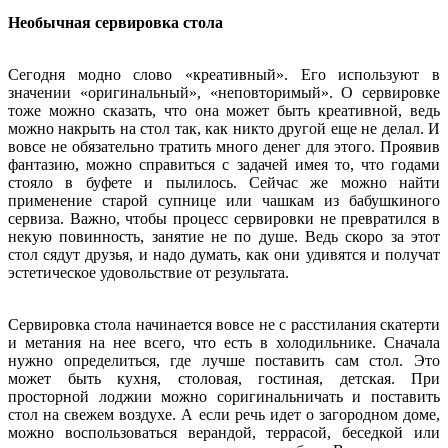
Необычная сервировка стола
Сегодня модно слово «креативный». Его используют в
значении «оригинальный», «неповторимый». О сервировке
тоже можно сказать, что она может быть креативной, ведь
можно накрыть на стол так, как никто другой еще не делал. И
вовсе не обязательно тратить много денег для этого. Проявив
фантазию, можно справиться с задачей имея то, что годами
стояло в буфете и пылилось. Сейчас же можно найти
применение старой супнице или чашкам из бабушкиного
сервиза. Важно, чтобы процесс сервировки не превратился в
некую повинность, занятие не по душе. Ведь скоро за этот
стол сядут друзья, и надо думать, как они удивятся и получат
эстетическое удовольствие от результата.
Сервировка стола начинается вовсе не с расстилания скатерти
и метания на нее всего, что есть в холодильнике. Сначала
нужно определиться, где лучше поставить сам стол. Это
может быть кухня, столовая, гостиная, детская. При
просторной лоджии можно соригинальничать и поставить
стол на свежем воздухе. А если речь идет о загородном доме,
можно воспользоваться верандой, террасой, беседкой или