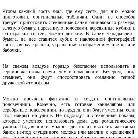
Чтобы каждый гость знал, где ему сесть, для них можно
приготовить оригинальные таблички. Один из способов
требует приготовить стеклянные банки одинакового размера,
зеленую бумагу, нарезанную полосками, деревянные кубики и
фотографии гостей, можно детские. В банку укладывается
бумага, на нее ставится кубик с наклеенной фотографией
гостя, сверху крышка, украшенная изображением цветка или
бабочки.
На свежем воздухе гораздо безопаснее использовать в
сервировке стола свечи, чем в помещении. Вечером, когда
стемнеет, они будут способствовать созданию теплой
дружеской атмосферы.
Можно проявить фантазию и создать оригинальные
подсвечники. Конечно, есть готовые канделябры или
серебряные подсвечники, но вряд ли они будут уместны, если
стол накрыт на улице. Не подойдут и стеклянные бокалы,
которые уместнее использовать дома для романтического
ужина. Подсвечники можно сделать из высоких жестяных
банок из-под сгущенного молока или маслин с крышечкой,
для которой не нужна открывалка. Края после открывания у