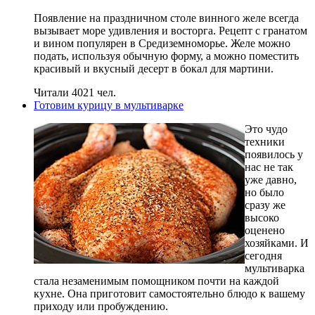
Появление на праздничном столе винного желе всегда
вызывает море удивления и восторга. Рецепт с гранатом
и вином популярен в Средиземноморье. Желе можно
подать, используя обычную форму, а можно поместить
красивый и вкусный десерт в бокал для мартини.
Читали 4021 чел.
Готовим курицу в мультиварке
Это чудо
техники
появилось у
нас не так
уже давно,
но было
сразу же
высоко
оценено
хозяйками. И
сегодня
мультиварка
стала незаменимым помощником почти на каждой
кухне. Она приготовит самостоятельно блюдо к вашему
приходу или пробуждению.