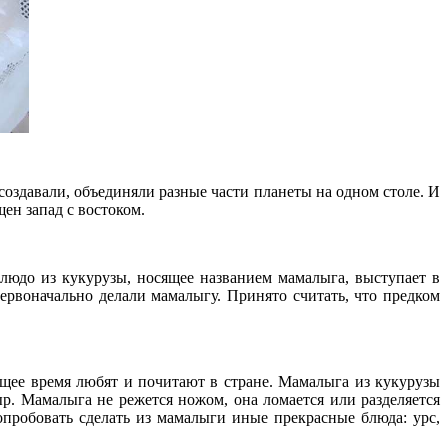
оздавали, объединяли разные части планеты на одном столе. И
ен запад с востоком.
людо из кукурузы, носящее названием мамалыга, выступает в
ервоначально делали мамалыгу. Принято считать, что предком
ящее время любят и почитают в стране. Мамалыга из кукурузы
ыр. Мамалыга не режется ножом, она ломается или разделяется
опробовать сделать из мамалыги иные прекрасные блюда: урс,