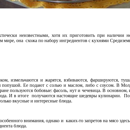
тически неизвестными, хотя их приготовить при наличии не
ем мире, она схожа по набору ингредиентов с кухнями Средизем
ком, измельчаются и жарятся, взбиваются, фаршируются, туша
я попушой. Ее подают с солью и маслом, либо с соусом. В Мол
ране пользуются бобовые: фасоль, нут и чечевица. В основном,
люда. И в итоге получаются настоящие шедевры кулинарии. Пор
олько вкусные и интересные блюда.
я особенного внимания, однако и каких-то запретов на мясо здесь
диента блюда.