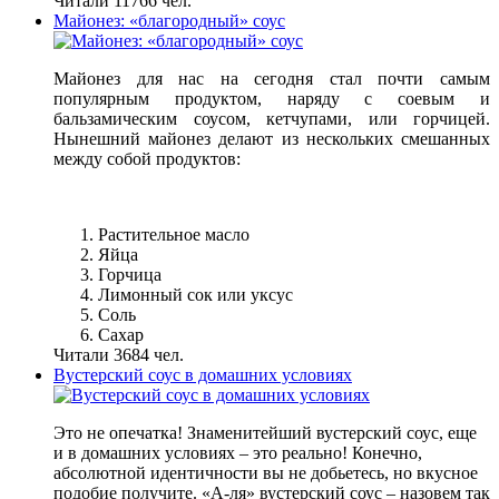
Читали 11766 чел.
Майонез: «благородный» соус
Майонез для нас на сегодня стал почти самым
популярным продуктом, наряду с соевым и
бальзамическим соусом, кетчупами, или горчицей.
Нынешний майонез делают из нескольких смешанных
между собой продуктов:
Растительное масло
Яйца
Горчица
Лимонный сок или уксус
Соль
Сахар
Читали 3684 чел.
Вустерский соус в домашних условиях
Это не опечатка! Знаменитейший вустерский соус, еще
и в домашних условиях – это реально! Конечно,
абсолютной идентичности вы не добьетесь, но вкусное
подобие получите. «А-ля» вустерский соус – назовем так