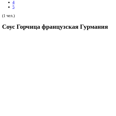
4
5
(1 чел.)
Соус Горчица французская Гурмания