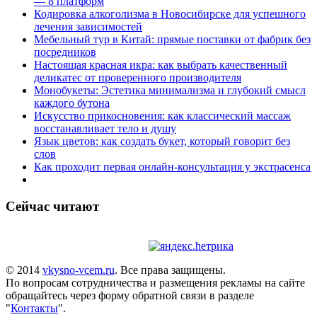
— 8 платформ
Кодировка алкоголизма в Новосибирске для успешного
лечения зависимостей
Мебельный тур в Китай: прямые поставки от фабрик без
посредников
Настоящая красная икра: как выбрать качественный
деликатес от проверенного производителя
Монобукеты: Эстетика минимализма и глубокий смысл
каждого бутона
Искусство прикосновения: как классический массаж
восстанавливает тело и душу
Язык цветов: как создать букет, который говорит без
слов
Как проходит первая онлайн-консультация у экстрасенса
Сейчас читают
© 2014
vkysno-vcem.ru
. Все права защищены.
По вопросам сотрудничества и размещения рекламы на сайте
обращайтесь через форму обратной связи в разделе
"
Контакты
".