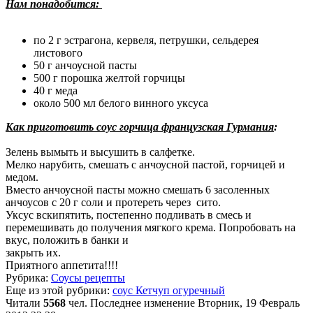
Нам понадобится:
по 2 г эстрагона, кервеля, петрушки, сельдерея
листового
50 г анчоусной пасты
500 г порошка желтой горчицы
40 г меда
около 500 мл белого винного уксуса
Как приготовить соус горчица французская Гурмания
:
Зелень вымыть и высушить в салфетке.
Мелко нарубить, смешать с анчоусной пастой, горчицей и
медом.
Вместо анчоусной пасты можно смешать 6 засоленных
анчоусов с 20 г соли и протереть через сито.
Уксус вскипятить, постепенно подливать в смесь и
перемешивать до получения мягкого крема. Попробовать на
вкус, положить в банки и
закрыть их.
Приятного аппетита!!!!
Рубрика:
Соусы рецепты
Еще из этой рубрики:
соус Кетчуп огуречный
Читали
5568
чел.
Последнее изменение Вторник, 19 Февраль