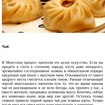
Чай
В Монголии процесс чаепития это целое искусство. Если вы
придете в гости к степному народу, пусть даже ненадолго,
чрезвычайно гостеприимные хозяева в обязательном порядке
предложат вам пиалу с вкусным чаем. Отказываться от такого
щедрого жеста считается плохим тоном. Раньше отличающей
чертой монгольского чаепития есть то, что во время приема
чая не разговаривали и не вели беседы, как принято у нас, а
просто молчали, предаваясь неземному вкусу. Конечно, сейчас
все немножко иначе, ведь мир уже другой. Осталось только
главное правило первой чашки чая для хозяина юрты. Только
после него вся семья могла тоже приступить к чаепитию.