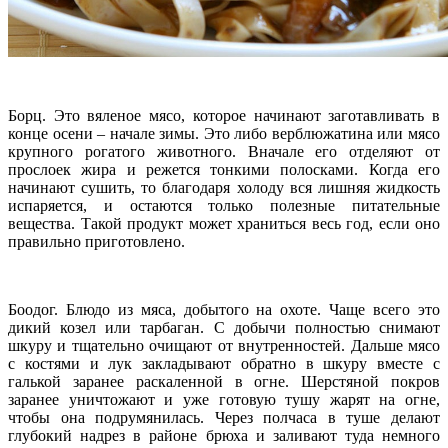
Борц. Это вяленое мясо, которое начинают заготавливать в
конце осени – начале зимы. Это либо верблюжатина или мясо
крупного рогатого животного. Вначале его отделяют от
прослоек жира и режется тонкими полосками. Когда его
начинают сушить, то благодаря холоду вся лишняя жидкость
испаряется, и остаются только полезные питательные
вещества. Такой продукт может храниться весь год, если оно
правильно приготовлено.
Боодог. Блюдо из мяса, добытого на охоте. Чаще всего это
дикий козел или тарбаган. С добычи полностью снимают
шкуру и тщательно очищают от внутренностей. Дальше мясо
с костями и лук закладывают обратно в шкуру вместе с
галькой заранее раскаленной в огне. Шерстяной покров
заранее уничтожают и уже готовую тушу жарят на огне,
чтобы она подрумянилась. Через полчаса в туше делают
глубокий надрез в районе брюха и заливают туда немного