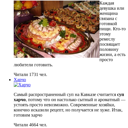
Каждая
девушка или
женщина
связана с
готовкой
пищи. Кто-то
этому
ремеслу
посвящает
половину
жизни, а есть
просто
любители готовить.
Читали 1731 чел.
Харчо
Самый распространенный суп на Кавказе считается
суп
харчо
, потому что он настолько сытный и ароматный —
устоять просто невозможно. Современные хозяйки,
конечно исказили рецепт, но получается не хуже. Итак,
готовим харчо
Читали 4664 чел.