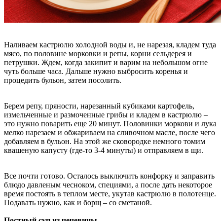
Наливаем кастрюлю холодной воды и, не нарезая, кладем туда
мясо, по половине морковки и репы, корни сельдерея и
петрушки. Ждем, когда закипит и варим на небольшом огне
чуть больше часа. Дальше нужно выбросить коренья и
процедить бульон, затем посолить.
Берем репу, пряности, нарезанный кубиками картофель,
измельченные и размоченные грибы и кладем в кастрюлю –
это нужно поварить еще 20 минут. Половинки моркови и лука
мелко нарезаем и обжариваем на сливочном масле, после чего
добавляем в бульон. На этой же сковородке немного томим
квашеную капусту (где-то 3-4 минуты) и отправляем в щи.
Все почти готово. Осталось выключить конфорку и заправить
блюдо давленым чесноком, специями, а после дать некоторое
время постоять в теплом месте, укутав кастрюлю в полотенце.
Подавать нужно, как и борщ – со сметаной.
Постный суп из чечевицы