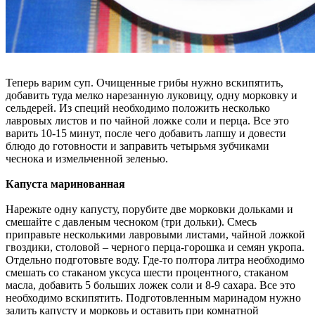
Теперь варим суп. Очищенные грибы нужно вскипятить,
добавить туда мелко нарезанную луковицу, одну морковку и
сельдерей. Из специй необходимо положить несколько
лавровых листов и по чайной ложке соли и перца. Все это
варить 10-15 минут, после чего добавить лапшу и довести
блюдо до готовности и заправить четырьмя зубчиками
чеснока и измельченной зеленью.
Капуста маринованная
Нарежьте одну капусту, порубите две морковки дольками и
смешайте с давленым чесноком (три дольки). Смесь
приправьте несколькими лавровыми листами, чайной ложкой
гвоздики, столовой – черного перца-горошка и семян укропа.
Отдельно подготовьте воду. Где-то полтора литра необходимо
смешать со стаканом уксуса шести процентного, стаканом
масла, добавить 5 больших ложек соли и 8-9 сахара. Все это
необходимо вскипятить. Подготовленным маринадом нужно
залить капусту и морковь и оставить при комнатной