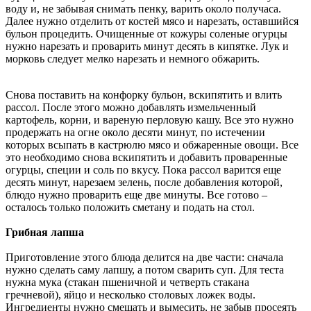
воду и, не забывая снимать пенку, варить около получаса.
Далее нужно отделить от костей мясо и нарезать, оставшийся
бульон процедить. Очищенные от кожуры соленые огурцы
нужно нарезать и проварить минут десять в кипятке. Лук и
морковь следует мелко нарезать и немного обжарить.
Снова поставить на конфорку бульон, вскипятить и влить
рассол. После этого можно добавлять измельченный
картофель, корни, и вареную перловую кашу. Все это нужно
продержать на огне около десяти минут, по истечении
которых всыпать в кастрюлю мясо и обжаренные овощи. Все
это необходимо снова вскипятить и добавить проваренные
огурцы, специи и соль по вкусу. Пока рассол варится еще
десять минут, нарезаем зелень, после добавления которой,
блюдо нужно проварить еще две минуты. Все готово –
осталось только положить сметану и подать на стол.
Грибная лапша
Приготовление этого блюда делится на две части: сначала
нужно сделать саму лапшу, а потом сварить суп. Для теста
нужна мука (стакан пшеничной и четверть стакана
гречневой), яйцо и несколько столовых ложек воды.
Ингредиенты нужно смешать и вымесить, не забыв просеять