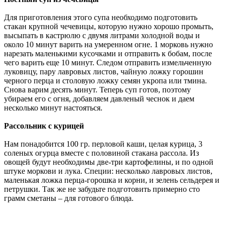
Для приготовления этого супа необходимо подготовить
стакан крупной чечевицы, которую нужно хорошо промыть,
высыпать в кастрюлю с двумя литрами холодной воды и
около 10 минут варить на умеренном огне. 1 морковь нужно
нарезать маленькими кусочками и отправить к бобам, после
чего варить еще 10 минут. Следом отправить измельченную
луковицу, пару лавровых листов, чайную ложку горошин
черного перца и столовую ложку семян укропа или тмина.
Снова варим десять минут. Теперь суп готов, поэтому
убираем его с огня, добавляем давленый чеснок и даем
несколько минут настояться.
Рассольник с курицей
Нам понадобится 100 гр. перловой каши, целая курица, 3
соленых огурца вместе с половиной стакана рассола. Из
овощей будут необходимы две-три картофелины, и по одной
штуке моркови и лука. Специи: несколько лавровых листов,
маленькая ложка перца-горошка и корни, и зелень сельдерея и
петрушки. Так же не забудьте подготовить примерно сто
грамм сметаны – для готового блюда.