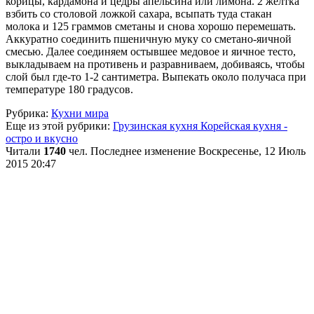
корицы, кардамона и цедры апельсина или лимона. 2 желтка
взбить со столовой ложкой сахара, всыпать туда стакан
молока и 125 граммов сметаны и снова хорошо перемешать.
Аккуратно соединить пшеничную муку со сметано-яичной
смесью. Далее соединяем остывшее медовое и яичное тесто,
выкладываем на противень и разравниваем, добиваясь, чтобы
слой был где-то 1-2 сантиметра. Выпекать около получаса при
температуре 180 градусов.
Рубрика:
Кухни мира
Еще из этой рубрики:
Грузинская кухня
Корейская кухня -
остро и вкусно
Читали
1740
чел.
Последнее изменение Воскресенье, 12 Июль
2015 20:47