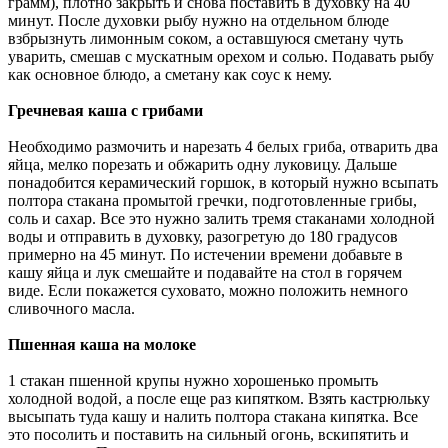
грамм), плотно закрыть и снова поставить в духовку на 40
минут. После духовки рыбу нужно на отдельном блюде
взбрызнуть лимонным соком, а оставшуюся сметану чуть
уварить, смешав с мускатным орехом и солью. Подавать рыбу
как основное блюдо, а сметану как соус к нему.
Гречневая каша с грибами
Необходимо размочить и нарезать 4 белых гриба, отварить два
яйца, мелко порезать и обжарить одну луковицу. Дальше
понадобится керамический горшок, в который нужно всыпать
полтора стакана промытой гречки, подготовленные грибы,
соль и сахар. Все это нужно залить тремя стаканами холодной
воды и отправить в духовку, разогретую до 180 градусов
примерно на 45 минут. По истечении времени добавьте в
кашу яйца и лук смешайте и подавайте на стол в горячем
виде. Если покажется суховато, можно положить немного
сливочного масла.
Пшенная каша на молоке
1 стакан пшенной крупы нужно хорошенько промыть
холодной водой, а после еще раз кипятком. Взять кастрюльку
высыпать туда кашу и налить полтора стакана кипятка. Все
это посолить и поставить на сильный огонь, вскипятить и