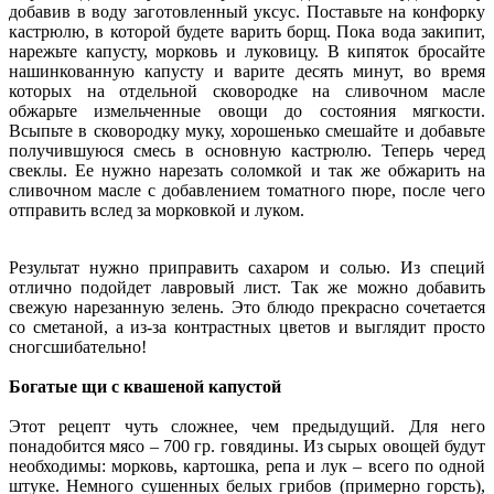
добавив в воду заготовленный уксус. Поставьте на конфорку
кастрюлю, в которой будете варить борщ. Пока вода закипит,
нарежьте капусту, морковь и луковицу. В кипяток бросайте
нашинкованную капусту и варите десять минут, во время
которых на отдельной сковородке на сливочном масле
обжарьте измельченные овощи до состояния мягкости.
Всыпьте в сковородку муку, хорошенько смешайте и добавьте
получившуюся смесь в основную кастрюлю. Теперь черед
свеклы. Ее нужно нарезать соломкой и так же обжарить на
сливочном масле с добавлением томатного пюре, после чего
отправить вслед за морковкой и луком.
Результат нужно приправить сахаром и солью. Из специй
отлично подойдет лавровый лист. Так же можно добавить
свежую нарезанную зелень. Это блюдо прекрасно сочетается
со сметаной, а из-за контрастных цветов и выглядит просто
сногсшибательно!
Богатые щи с квашеной капустой
Этот рецепт чуть сложнее, чем предыдущий. Для него
понадобится мясо – 700 гр. говядины. Из сырых овощей будут
необходимы: морковь, картошка, репа и лук – всего по одной
штуке. Немного сушенных белых грибов (примерно горсть),