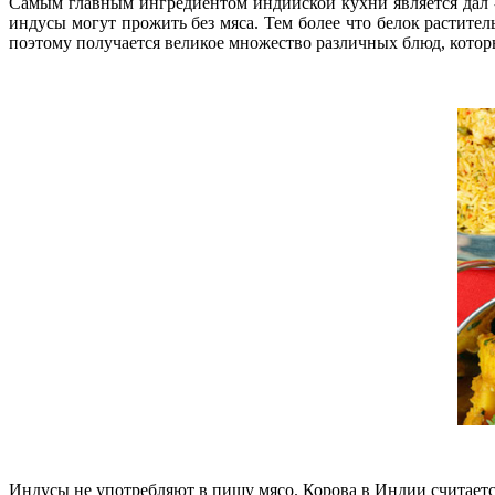
Самым главным ингредиентом индийской кухни является дал - 
индусы могут прожить без мяса. Тем более что белок растител
поэтому получается великое множество различных блюд, котор
Индусы не употребляют в пищу мясо. Корова в Индии считаетс