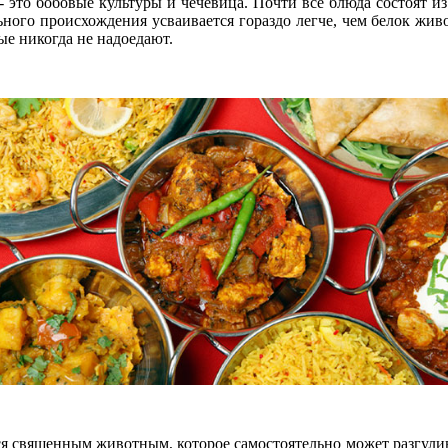
это бобовые культуры и чечевица. Почти все блюда состоят из
ьного происхождения усваивается гораздо легче, чем белок жив
ые никогда не надоедают.
я священным животным, которое самостоятельно может разгулив