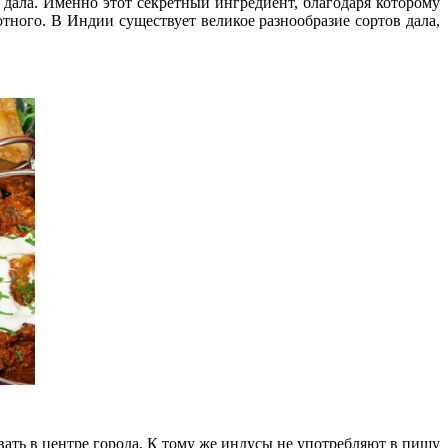
 дала. Именно этот секретный ингредиент, благодаря которому
отного. В Индии существует великое разнообразие сортов дала,
ать в центре города. К тому же индусы не употребляют в пищу