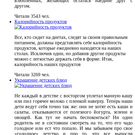
влюбленных, желающих остаться наедине друг с
другом.
Читали 3543 чел.
Калорийность продуктов
Все, кто сидит на диетах, следят за своим правильным
питанием, должны представлять себе калорийность
продуктов, которые ежедневно находятся на наших
столах. Исключив одни, но добавив другие продукты
можно с легкостью держать себя в форме. Итак,
калорийность наших продуктов
Читали 3269 чел.
Украшение детских блюд
Не каждый в детстве с восторгом уплетал манную кашу
или пил горячее молоко с пленкой наверху. Теперь наши
дети ведут себя точно так же: они не хотят есть каши и
салаты, отказываются от полезного йогурта, зелени и
овощей. Как тут не начать беспокоиться? Ни один
родитель не в состоянии смотреть на то, что его чадо
голодное или ест что попало. И мы забываем про свое
«голодное» детство и про то, что все выросли