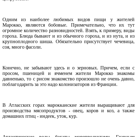
Одним из наиболее любимых видов пищи у жителей
Марокко, являются бобовые. Примечательно, что их тут
огромное количество разновидностей. Взять, к примеру, виды
гороха. Блюда бывают и из обычного гороха, и из нута, и из
крупноплодного шиша. Обязательно присутствует чечевица,
соя, много фасоли.
Конечно, не забывают здесь и о зерновых. Причем, если с
просом, пшеницей и ячменем жители Марокко знакомы
давненько, то с рисом знакомство произошло не очень давно,
поблагодарить за это надо колонизаторов из Франции.
В Атласских горах марокканские жители выращивают для
производства мясопродуктов - овец, коров и коз, а также
домашних птиц - индеек, уток, кур.
Атлантические воды богаты морепродуктами. Главным