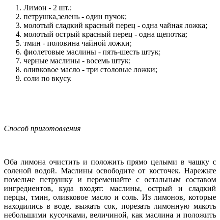
Лимон - 2 шт.;
петрушка,зелень - один пучок;
молотый сладкий красный перец - одна чайная ложка;
молотый острый красный перец - одна щепотка;
тмин - половина чайной ложки;
фиолетовые маслины - пять-шесть штук;
черные маслины - восемь штук;
оливковое масло - три столовые ложки;
соли по вкусу.
Способ приготовления
Оба лимона очистить и положить прямо целыми в чашку с
соленой водой. Маслины освободите от косточек. Нарежьте
помельче петрушку и перемешайте с остальным составом
ингредиентов, куда входят: маслины, острый и сладкий
перцы, тмин, оливковое масло и соль. Из лимонов, которые
находились в воде, выжать сок, порезать лимонную мякоть
небольшими кусочками, величиной, как маслина и положить