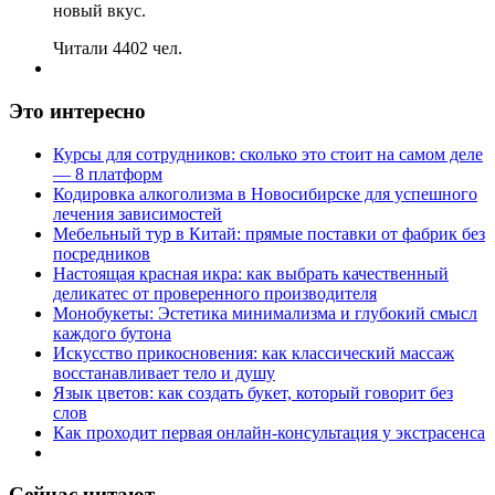
новый вкус.
Читали 4402 чел.
Это интересно
Курсы для сотрудников: сколько это стоит на самом деле
— 8 платформ
Кодировка алкоголизма в Новосибирске для успешного
лечения зависимостей
Мебельный тур в Китай: прямые поставки от фабрик без
посредников
Настоящая красная икра: как выбрать качественный
деликатес от проверенного производителя
Монобукеты: Эстетика минимализма и глубокий смысл
каждого бутона
Искусство прикосновения: как классический массаж
восстанавливает тело и душу
Язык цветов: как создать букет, который говорит без
слов
Как проходит первая онлайн-консультация у экстрасенса
Сейчас читают