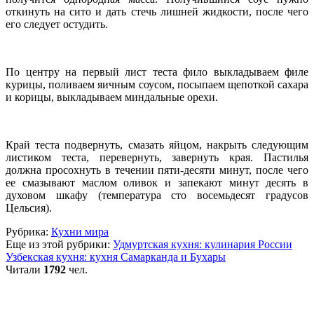
откинуть на сито и дать стечь лишней жидкости, после чего
его следует остудить.
По центру на первый лист теста фило выкладываем филе
курицы, поливаем яичным соусом, посыпаем щепоткой сахара
и корицы, выкладываем миндальные орехи.
Край теста подвернуть, смазать яйцом, накрыть следующим
листиком теста, перевернуть, завернуть края. Пастилья
должна просохнуть в течении пяти-десяти минут, после чего
ее смазывают маслом оливок и запекают минут десять в
духовом шкафу (температура сто восемьдесят градусов
Цельсия).
Рубрика:
Кухни мира
Еще из этой рубрики:
Удмуртская кухня: кулинария России
Узбекская кухня: кухня Самарканда и Бухары
Читали
1792
чел.