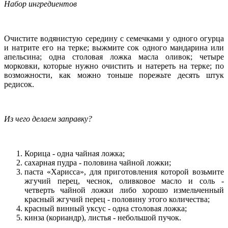
Набор ингредиентов
Очистите водянистую середину с семечками у одного огурца
и натрите его на терке; выжмите сок одного мандарина или
апельсина; одна столовая ложка масла оливок; четыре
морковки, которые нужно очистить и натереть на терке; по
возможности, как можно тоньше порежьте десять штук
редисок.
Из чего делаем заправку?
Корица - одна чайная ложка;
сахарная пудра - половина чайной ложки;
паста «Харисса», для приготовления которой возьмите
жгучий перец, чеснок, оливковое масло и соль -
четверть чайной ложки либо хорошо измельченный
красный жгучий перец - половину этого количества;
красный винный уксус - одна столовая ложка;
кинза (кориандр), листья - небольшой пучок.