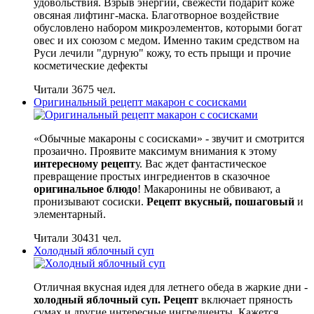
удовольствия. Взрыв энергии, свежести подарит коже
овсяная лифтинг-маска. Благотворное воздействие
обусловлено набором микроэлементов, которыми богат
овес и их союзом с медом. Именно таким средством на
Руси лечили "дурную" кожу, то есть прыщи и прочие
косметические дефекты
Читали 3675 чел.
Оригинальный рецепт макарон с сосисками
«Обычные макароны с сосисками» - звучит и смотрится
прозаично. Проявите максимум внимания к этому
интересному рецепт
у. Вас ждет фантастическое
превращение простых ингредиентов в сказочное
оригинальное блюдо
! Макаронины не обвивают, а
пронизывают сосиски.
Рецепт вкусный, пошаговый
и
элементарный.
Читали 30431 чел.
Холодный яблочный суп
Отличная вкусная идея для летнего обеда в жаркие дни -
холодный яблочный суп. Рецепт
включает пряность
сумах и другие интересные ингредиенты. Кажется