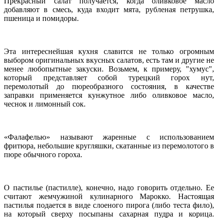
Прекрасный салат получается, когда оливковое масло
добавляют в смесь, куда входит мята, рубленая петрушка,
пшеница и помидоры.
Эта интереснейшая кухня славится не только огромным
выбором оригинальных вкусных салатов, есть там и другие не
менее любопытные закуски. Возьмем, к примеру, "хумус",
который представляет собой турецкий горох нут,
перемолотый до пюреобразного состояния, в качестве
заправки применяется кунжутное либо оливковое масло,
чеснок и лимонный сок.
«Фалафелью» называют жаренные с использованием
фритюра, небольшие кругляшки, скатанные из перемолотого в
пюре обычного гороха.
О пастилье (пастилле), конечно, надо говорить отдельно. Ее
считают жемчужиной кулинарного Марокко. Настоящая
пастилья подается в виде слоеного пирога (либо теста фило),
на который сверху посыпаны сахарная пудра и корица.