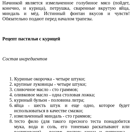
Начинкой является измельченное голубиное мясо (пойдет,
конечно, и курица), петрушка, сваренные вкрутую яйца,
миндаль и мёд. Истинный фонтан вкусов и чувств!
Обязательно подают перед началом трапезы.
Рецепт пастильи с курицей
Состав ингредиентов
Куриные окорочка - четыре штуки;
крупные луковицы - четыре штуки;
сливочное масло - сто граммов;
оливковое масло - одна столовая ложка;
куриный бульон - половина литра;
яйца - шесть штук и еще одно, которое будет
использоваться в качестве смазки;
измельченный миндаль - сто граммов;
тесто фило (для такого пресного теста понадобится
мука, вода и соль, его тоненько раскатывают или
растягивают) - восемь листов; кинза и петрушка -