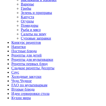
Варенье
Грибы
Зелень и приправы
Капуста
Огурцы
Помидоры
Рыба и мясо
Салаты на зиму
Суповые заправки
Конкурс рецептов
Напитки
Постные блюда
Рецепты для детей
Рецепты для мультиварки
Рецепты первых блюд
Сладкие рецепты Десерты
Соус
Холодные закуски
Чудо Чудное
FAQ по мультиваркам
Вторые блюда
Идеи сервировки стола
Кухни мира