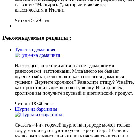
название "Маргарита
",
который и является
классическим в Италии.
Читали 5129 чел.
Рекомендуемые рецепты :
Тушенка домашняя
Настоящее гостеприимство пахнет домашними
разносолами, заготовками. Мяса много не бывает –
шутят хозяйки, если знают, как готовится домашняя
тушенка. Держите кроликов? Разводите птицу? Узнайте,
как приготовить домашнюю тушенку. Из индюшек,
кроликов вы получите вкусный и диетический продукт.
Читали 18346 чел.
Шурпа из баранины
Сказать «Фи» горячей шурпе на природе может только
тот, у кого отсутствуют вкусовые рецепторы! Если вы
уж всерьез взялись приготовить настоящую шурпу из