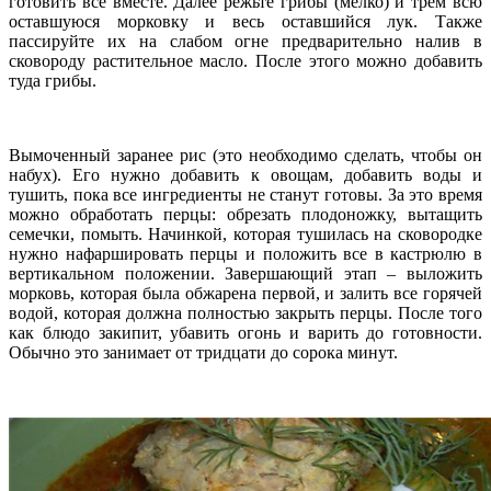
готовить все вместе. Далее режьте грибы (мелко) и трем всю
оставшуюся морковку и весь оставшийся лук. Также
пассируйте их на слабом огне предварительно налив в
сковороду растительное масло. После этого можно добавить
туда грибы.
Вымоченный заранее рис (это необходимо сделать, чтобы он
набух). Его нужно добавить к овощам, добавить воды и
тушить, пока все ингредиенты не станут готовы. За это время
можно обработать перцы: обрезать плодоножку, вытащить
семечки, помыть. Начинкой, которая тушилась на сковородке
нужно нафаршировать перцы и положить все в кастрюлю в
вертикальном положении. Завершающий этап – выложить
морковь, которая была обжарена первой, и залить все горячей
водой, которая должна полностью закрыть перцы. После того
как блюдо закипит, убавить огонь и варить до готовности.
Обычно это занимает от тридцати до сорока минут.