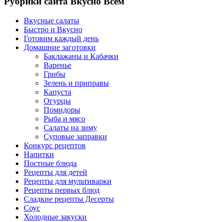
Рубрики сайта Вкусно Всем
Вкусные салаты
Быстро и Вкусно
Готовим каждый день
Домашние заготовки
Баклажаны и Кабачки
Варенье
Грибы
Зелень и приправы
Капуста
Огурцы
Помидоры
Рыба и мясо
Салаты на зиму
Суповые заправки
Конкурс рецептов
Напитки
Постные блюда
Рецепты для детей
Рецепты для мультиварки
Рецепты первых блюд
Сладкие рецепты Десерты
Соус
Холодные закуски