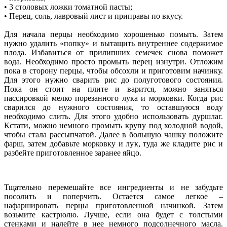
• 3 столовых ложки томатной пасты;
• Перец, соль, лавровый лист и приправы по вкусу.
Для начала перцы необходимо хорошенько помыть. Затем
нужно удалить «попку» и вытащить внутреннее содержимое
плода. Избавиться от прилипших семечек снова поможет
вода. Необходимо просто промыть перец изнутри. Отложим
пока в сторону перцы, чтобы обсохли и приготовим начинку.
Для этого нужно сварить рис до полуготового состояния.
Пока он стоит на плите и варится, можно заняться
пассировкой мелко порезанного лука и морковки. Когда рис
сварился до нужного состояния, то оставшуюся воду
необходимо слить. Для этого удобно использовать дуршлаг.
Кстати, можно немного промыть крупу под холодной водой,
чтобы стала рассыпчатой. Далее в большую чашку положите
фарш, затем добавьте морковку и лук, туда же кладите рис и
разбейте приготовленное заранее яйцо.
Тщательно перемешайте все ингредиенты и не забудьте
посолить и поперчить. Остается самое легкое –
нафаршировать перцы приготовленной начинкой. Затем
возьмите кастрюлю. Лучше, если она будет с толстыми
стенками и налейте в нее немного подсолнечного масла.