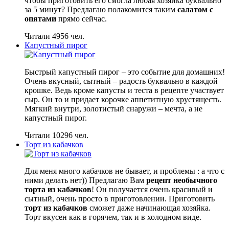
чтобы приготовить его смогла любая хозяйка буквально
за 5 минут? Предлагаю полакомится таким
салатом с
опятами
прямо сейчас.
Читали 4956 чел.
Капустный пирог
Быстрый капустный пирог – это событие для домашних!
Очень вкусный, сытный – радость буквально в каждой
крошке. Ведь кроме капусты и теста в рецепте участвует
сыр. Он то и придает корочке аппетитную хрустящесть.
Мягкий внутри, золотистый снаружи – мечта, а не
капустный пирог.
Читали 10296 чел.
Торт из кабачков
Для меня много кабачков не бывает, и проблемы : а что с
ними делать нет)) Предлагаю Вам
рецепт необычного
торта из кабачков
! Он получается очень красивый и
сытный, очень просто в приготовлении. Приготовить
торт из кабачков
сможет даже начинающая хозяйка.
Торт вкусен как в горячем, так и в холодном виде.