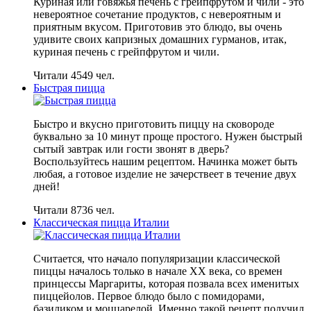
Куриная или говяжья печень с грейпфрутом и чили - это
невероятное сочетание продуктов, с невероятным и
приятным вкусом. Приготовив это блюдо, вы очень
удивите своих капризных домашних гурманов, итак,
куриная печень с грейпфрутом и чили.
Читали 4549 чел.
Быстрая пицца
Быстро и вкусно приготовить пиццу на сковороде
буквально за 10 минут проще простого. Нужен быстрый
сытый завтрак или гости звонят в дверь?
Воспользуйтесь нашим рецептом. Начинка может быть
любая, а готовое изделие не зачерствеет в течение двух
дней!
Читали 8736 чел.
Классическая пицца Италии
Считается, что начало популяризации классической
пиццы началось только в начале XX века, со времен
принцессы Маргариты, которая позвала всех именитых
пиццейолов. Первое блюдо было с помидорами,
базиликом и моццарелой. Именно такой рецепт получил