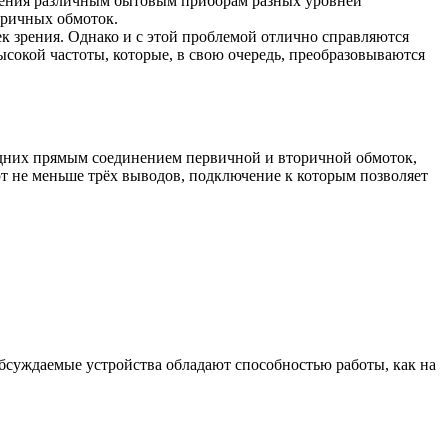
ечения различным бытовым приборам разных уровней
оричных обмоток.
ек зрения. Однако и с этой проблемой отлично справляются
окой частоты, которые, в свою очередь, преобразовываются
едних прямым соединением первичной и вторичной обмоток,
т не меньше трёх выводов, подключение к которым позволяет
бсуждаемые устройства обладают способностью работы, как на