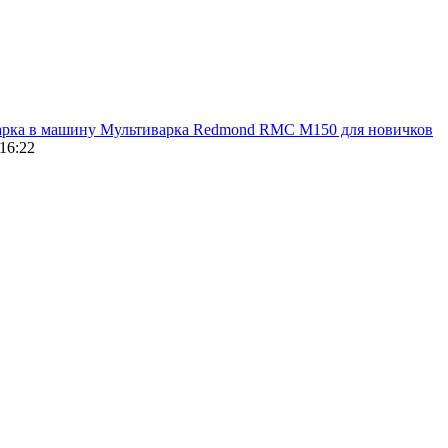
арка в машину
Мультиварка Redmond RMC M150 для новичков
16:22