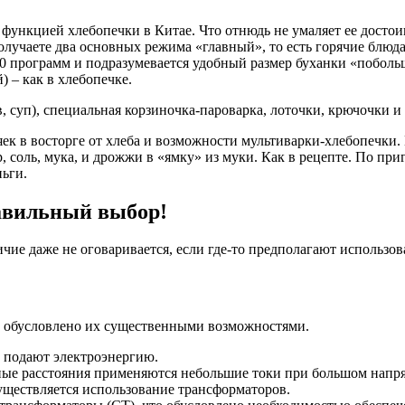
с функцией хлебопечки в Китае. Что отнюдь не умаляет ее достои
олучаете два основных режима «главный», то есть горячие блюда
10 программ и подразумевается удобный размер буханки «поболь
) – как в хлебопечке.
, суп), специальная корзиночка-пароварка, лоточки, крючочки 
яек в восторге от хлеба и возможности мультиварки-хлебопечки. 
р, соль, мука, и дрожжи в «ямку» из муки. Как в рецепте. По пр
ньги.
авильный выбор!
чие даже не оговаривается, если где-то предполагают использов
о обусловлено их существенными возможностями.
и подают электроэнергию.
ные расстояния применяются небольшие токи при большом напря
существляется использование трансформаторов.