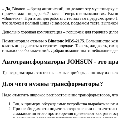
– Да, Binaton – бренд английский, но делают эту мультиварку 
приемлемая – порядка 6-7 тысяч. Теперь о возможностях. Вы п
«Выпечка». При этом для работы с тестом там предусмотрено 
что заложен полный цикл (с замесом, подъемом теста, выпечкой
Довольно хорошая комплектация – горшочек для горячего (плов
Помониторила отзывы о
Binatone MBS-2175
. Большинство хоз
класть ингредиенты в строгом порядке. То есть, жидкость, саха
никаких особо замечаний. Добрая помощница за небольшие де
Автотрансформаторы JOHSUN - это пр
Трансформаторы - это очень важные приборы, а потому их нали
Для чего нужны трансформаторы?
Надо отметить широкое распространение трансформаторов, чт
Так, к примеру, обсуждаемые устройства вырабатывают 
При необходимости подачи электроэнергии на значитель
сглаживания этого противоречия применяют как раз и о