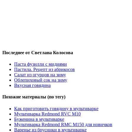
Последнее от Светлана Колосова
Паста фузилли с мидиями
Пастила. Рецепт из абрикосов
Салат из огурцов на зиму
Облепиховый сок на зиму
Вкусная говядина
Похожие материалы (по тегу)
Как приготовить говядину в мультиварке
Мультиварка Redmond RVC M10
Буженина в мультиварке
Мультиварка Redmond RMC M150 для новичков
Варенье из брусники в мультиварке