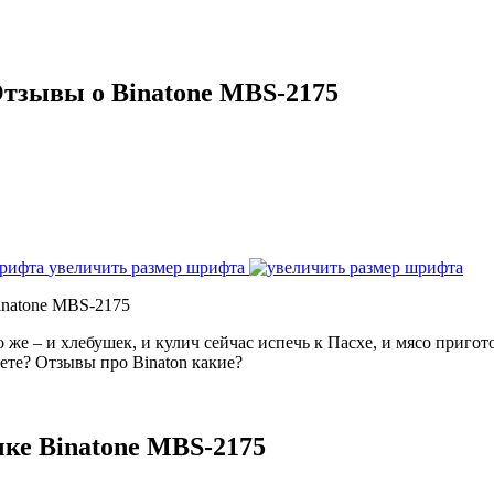
Отзывы о Binatone MBS-2175
увеличить размер шрифта
inatone MBS-2175
же – и хлебушек, и кулич сейчас испечь к Пасхе, и мясо пригот
уете? Отзывы про Binaton какие?
чке Binatone MBS-2175