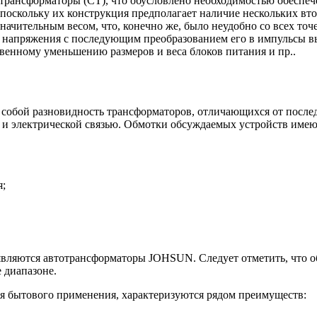
 трансформаторы (СТ), что обусловлено необходимостью обесп
поскольку их конструкция предполагает наличие нескольких вт
ачительным весом, что, конечно же, было неудобно со всех точ
напряжения с последующим преобразованием его в импульсы выс
твенному уменьшению размеров и веса блоков питания и пр..
их собой разновидность трансформаторов, отличающихся от посл
 и электрической связью. Обмотки обсуждаемых устройств имею
я;
являются автотрансформаторы JOHSUN. Следует отметить, что о
 диапазоне.
 бытового применения, характеризуются рядом преимуществ: