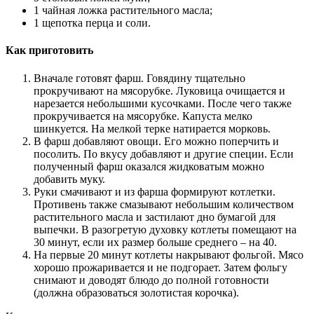
1 чайная ложка растительного масла;
1 щепотка перца и соли.
Как приготовить
Вначале готовят фарш. Говядину тщательно
прокручивают на мясорубке. Луковица очищается и
нарезается небольшими кусочками. После чего также
прокручивается на мясорубке. Капуста мелко
шинкуется. На мелкой терке натирается морковь.
В фарш добавляют овощи. Его можно поперчить и
посолить. По вкусу добавляют и другие специи. Если
полученный фарш оказался жидковатым можно
добавить муку.
Руки смачивают и из фарша формируют котлетки.
Противень также смазывают небольшим количеством
растительного масла и застилают дно бумагой для
выпечки. В разогретую духовку котлеты помещают на
30 минут, если их размер больше среднего – на 40.
На первые 20 минут котлеты накрывают фольгой. Мясо
хорошо прожаривается и не подгорает. Затем фольгу
снимают и доводят блюдо до полной готовности
(должна образоваться золотистая корочка).