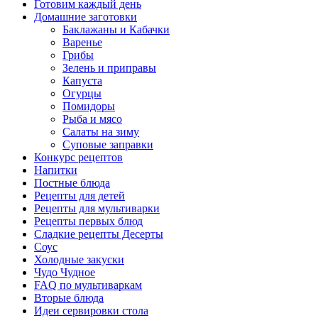
Готовим каждый день
Домашние заготовки
Баклажаны и Кабачки
Варенье
Грибы
Зелень и приправы
Капуста
Огурцы
Помидоры
Рыба и мясо
Салаты на зиму
Суповые заправки
Конкурс рецептов
Напитки
Постные блюда
Рецепты для детей
Рецепты для мультиварки
Рецепты первых блюд
Сладкие рецепты Десерты
Соус
Холодные закуски
Чудо Чудное
FAQ по мультиваркам
Вторые блюда
Идеи сервировки стола