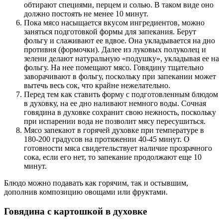
обтирают специями, перцем и солью. В таком виде оно
должно постоять не менее 10 минут.
Пока мясо насыщается вкусом ингредиентов, можно
заняться подготовкой формы для запекания. Берут
фольгу и слаживают ее вдвое. Она укладывается на дно
противня (формочки). Далее из луковых полуколец и
зелени делают натуральную «подушку», укладывая ее на
фольгу. На нее помещают мясо. Говядину тщательно
заворачивают в фольгу, поскольку при запекании может
вытечь весь сок, что крайне нежелательно.
Перед тем как ставить форму с подготовленным блюдом
в духовку, на ее дно наливают немного воды. Сочная
говядина в духовке сохранит свою нежность, поскольку
при испарении вода не позволит мясу пересушиться.
Мясо запекают в горячей духовке при температуре в
180-200 градусов на протяжении 40-45 минут. О
готовности мяса свидетельствует наличие прозрачного
сока, если его нет, то запекание продолжают еще 10
минут.
Блюдо можно подавать как горячим, так и остывшим,
дополнив композицию овощами или фруктами.
Говядина с картошкой в духовке