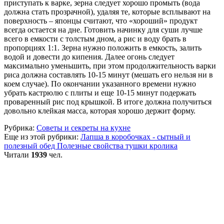
приступать к варке, зерна следует хорошо промыть (вода
должна стать прозрачной), удаляя те, которые всплывают на
поверхность – японцы считают, что «хороший» продукт
всегда остается на дне. Готовить начинку для суши лучше
всего в емкости с толстым дном, а рис и воду брать в
пропорциях 1:1. Зерна нужно положить в емкость, залить
водой и довести до кипения. Далее огонь следует
максимально уменьшить, при этом продолжительность варки
риса должна составлять 10-15 минут (мешать его нельзя ни в
коем случае). По окончании указанного времени нужно
убрать кастрюлю с плиты и еще 10-15 минут подержать
проваренный рис под крышкой. В итоге должна получиться
довольно клейкая масса, которая хорошо держит форму.
Рубрика:
Советы и секреты на кухне
Еще из этой рубрики:
Лапша в коробочках - сытный и
полезный обед
Полезные свойства тушки кролика
Читали
1939
чел.