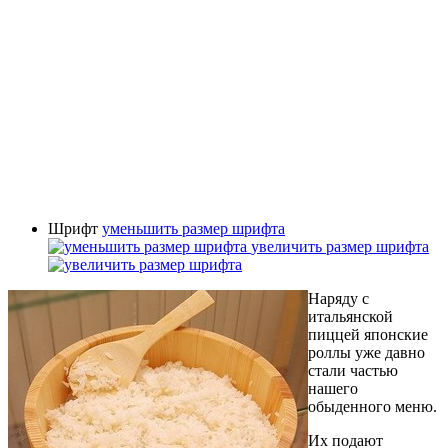
Шрифт
уменьшить размер шрифта
увеличить размер шрифта
Наряду с
итальянской
пиццей японские
роллы уже давно
стали частью
нашего
обыденного меню.
Их подают