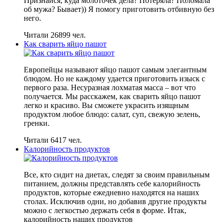
Признайся, куда молоточек дела? Потеряла? Поломала
об мужа? Бывает)) Я помогу приготовить отбивную без
него.
Читали 26899 чел.
Как сварить яйцо пашот
Европейцы называют яйцо пашот самым элегантным
блюдом. Но не каждому удается приготовить изыск с
первого раза. Несуразная лохматая масса – вот что
получается. Мы расскажем, как сварить яйцо пашот
легко и красиво. Вы сможете украсить изящным
продуктом любое блюдо: салат, суп, свежую зелень,
гренки.
Читали 6417 чел.
Калорийность продуктов
Все, кто сидит на диетах, следят за своим правильным
питанием, должны представлять себе калорийность
продуктов, которые ежедневно находятся на наших
столах. Исключив одни, но добавив другие продукты
можно с легкостью держать себя в форме. Итак,
калорийность наших продуктов