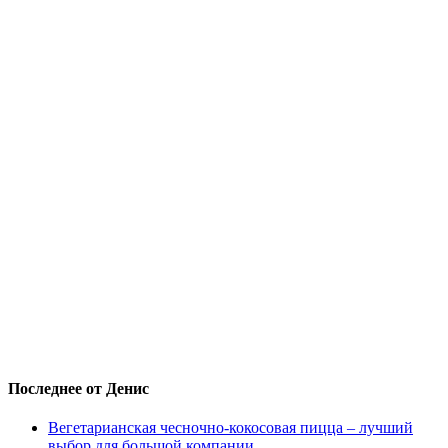
Последнее от Денис
Вегетарианская чесночно-кокосовая пицца – лучший
выбор для большой компании