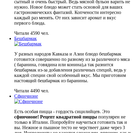
сытный и очень быстрый. Ведь мясной бульон варить не
нужно. Новое блюдо может стать основой для ваших
гастрономических фантазий. Копчености интересно
каждый раз менять. От них зависит аромат и вкус
первого блюда.
Читали 4590 чел.
Бешбармак
У разных народов Кавказа и Азии блюдо бешбармак
готовится совершенно по разному из за различного мяса
( баранина, говядина или конина),а так разнится
бешбармак из-за добавления различных специй, ведь у
каждой специи свой особенный вкус. Мы приготовим
настоящий бешбармак из баранины.
Читали 4490 чел.
Сфинчионе
Есть особая пицца - гордость сицилийцев. Это
сфинчионе! Рецепт квадратной пиццы
популярен не
только в Италии. Попробуйте научиться готовить так и
вы. Нежное и пышное тесто не черствеет даже через 3
дня. Ингредиенты не кажутся сложными, впрочем, как и