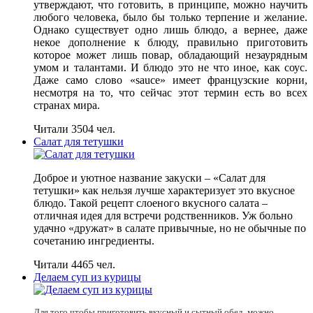
утверждают, что готовить, в принципе, можно научить
любого человека, было бы только терпение и желание.
Однако существует одно лишь блюдо, а вернее, даже
некое дополнение к блюду, правильно приготовить
которое может лишь повар, обладающий незаурядным
умом и талантами. И блюдо это не что иное, как соус.
Даже само слово «sauce» имеет французские корни,
несмотря на то, что сейчас этот термин есть во всех
странах мира.
Читали 3504 чел.
Салат для тетушки
Доброе и уютное название закуски – «Салат для
тетушки» как нельзя лучше характеризует это вкусное
блюдо. Такой рецепт слоеного вкусного салата –
отличная идея для встречи родственников. Уж больно
удачно «дружат» в салате привычные, но не обычные по
сочетанию ингредиенты.
Читали 4465 чел.
Делаем суп из курицы
Для того чтобы приготовить вкусный и сытный обед, можно