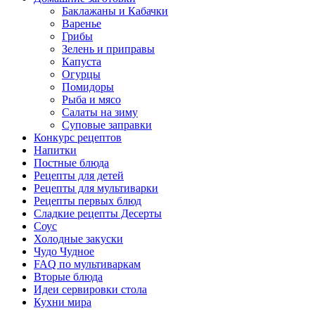
Баклажаны и Кабачки
Варенье
Грибы
Зелень и приправы
Капуста
Огурцы
Помидоры
Рыба и мясо
Салаты на зиму
Суповые заправки
Конкурс рецептов
Напитки
Постные блюда
Рецепты для детей
Рецепты для мультиварки
Рецепты первых блюд
Сладкие рецепты Десерты
Соус
Холодные закуски
Чудо Чудное
FAQ по мультиваркам
Вторые блюда
Идеи сервировки стола
Кухни мира