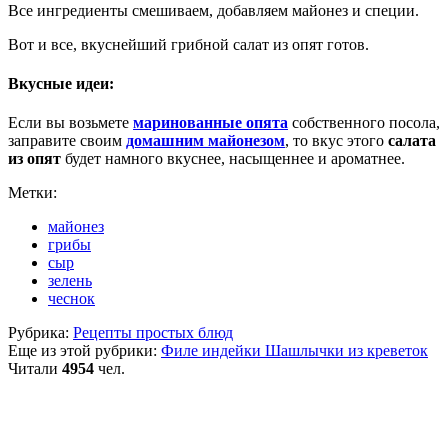
Все ингредиенты смешиваем, добавляем майонез и специи.
Вот и все, вкуснейший грибной салат из опят готов.
Вкусные идеи:
Если вы возьмете
маринованные опята
собственного посола,
заправите своим
домашним майонезом
, то вкус этого
салата
из опят
будет намного вкуснее, насыщеннее и ароматнее.
Метки:
майонез
грибы
сыр
зелень
чеснок
Рубрика:
Рецепты простых блюд
Еще из этой рубрики:
Филе индейки
Шашлычки из креветок
Читали
4954
чел.