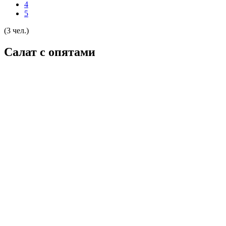
4
5
(3 чел.)
Салат с опятами