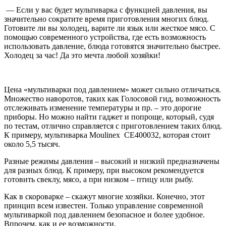
— Если у вас будет
мультиварка с функцией давления
, вы
значительно сократите время приготовления многих блюд.
Готовите ли вы холодец, варите ли язык или жесткое мясо. С
помощью современного устройства, где есть возможность
использовать давление, блюда готовятся значительно быстрее.
Холодец за час! Да это мечта любой хозяйки!
Цена «мультиварки под давлением» может сильно отличаться.
Множество наворотов, таких как Голосовой гид, возможность
отслеживать изменение температуры и пр. – это дорогие
приборы. Но можно найти гаджет и попроще, который, судя
по тестам, отлично справляется с приготовлением таких блюд.
К примеру, мультиварка Moulinex CE400032, которая стоит
около 5,5 тысяч.
Разные режимы давления – высокий и низкий предназначены
для разных блюд. К примеру, при высоком рекомендуется
готовить свеклу, мясо, а при низком – птицу или рыбу.
Как в скороварке – скажут многие хозяйки. Конечно, этот
принцип всем известен. Только управление современной
мультиваркой под давлением безопасное и более удобное.
Впрочем, как и ее возможности.