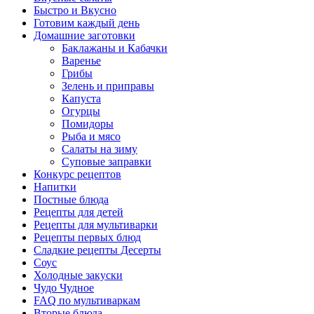
Быстро и Вкусно
Готовим каждый день
Домашние заготовки
Баклажаны и Кабачки
Варенье
Грибы
Зелень и приправы
Капуста
Огурцы
Помидоры
Рыба и мясо
Салаты на зиму
Суповые заправки
Конкурс рецептов
Напитки
Постные блюда
Рецепты для детей
Рецепты для мультиварки
Рецепты первых блюд
Сладкие рецепты Десерты
Соус
Холодные закуски
Чудо Чудное
FAQ по мультиваркам
Вторые блюда