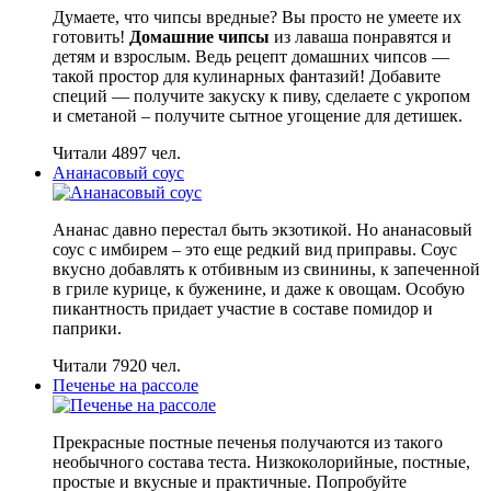
Думаете, что чипсы вредные? Вы просто не умеете их
готовить!
Домашние чипсы
из лаваша понравятся и
детям и взрослым. Ведь рецепт домашних чипсов —
такой простор для кулинарных фантазий! Добавите
специй — получите закуску к пиву, сделаете с укропом
и сметаной – получите сытное угощение для детишек.
Читали 4897 чел.
Ананасовый соус
Ананас давно перестал быть экзотикой. Но ананасовый
соус с имбирем – это еще редкий вид приправы. Соус
вкусно добавлять к отбивным из свинины, к запеченной
в гриле курице, к буженине, и даже к овощам. Особую
пикантность придает участие в составе помидор и
паприки.
Читали 7920 чел.
Печенье на рассоле
Прекрасные постные печенья получаются из такого
необычного состава теста. Низкоколорийные, постные,
простые и вкусные и практичные. Попробуйте