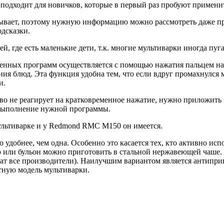
 подходит для новичков, которые в первый раз пробуют применит
зывает, поэтому нужную информацию можно рассмотреть даже пр
одсказки.
ей, где есть маленькие дети, т.к. многие мультиварки иногда 
нных программ осуществляется с помощью нажатия пальцем на с
ния блюд. Эта функция удобна тем, что если вдруг промахнулся
и.
ство не реагирует на кратковременное нажатие, нужно приложить 
ь выполнение нужной программы.
ультиварке и у Redmond RMC M150 он имеется.
 удобнее, чем одна. Особенно это касается тех, кто активно ис
р или бульон можно приготовить в стальной нержавеющей чаше.
ешат все производители). Наилучшим вариантом является антипр
етную модель мультиварки.