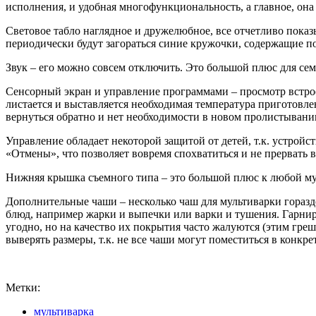
исполнения, и удобная многофункциональность, а главное, она
Световое табло наглядное и дружелюбное, все отчетливо пока
периодически будут загораться синие кружочки, содержащие п
Звук – его можно совсем отключить. Это большой плюс для сем
Сенсорный экран и управление программами – просмотр встрое
листается и выставляется необходимая температура приготовле
вернуться обратно и нет необходимости в новом пролистывани
Управление обладает некоторой защитой от детей, т.к. устрой
«Отмены», что позволяет вовремя спохватиться и не прерват
Нижняя крышка съемного типа – это большой плюс к любой м
Дополнительные чаши – несколько чаш для мультиварки гораздо
блюд, например жарки и выпечки или варки и тушения. Гарни
угодно, но на качество их покрытия часто жалуются (этим гр
выверять размеры, т.к. не все чаши могут поместиться в конкр
Метки:
мультиварка