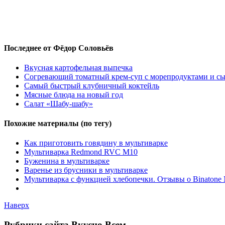
Последнее от Фёдор Соловьёв
Вкусная картофельная выпечка
Согревающий томатный крем-суп с морепродуктами и с
Самый быстрый клубничный коктейль
Мясные блюда на новый год
Салат «Шабу-шабу»
Похожие материалы (по тегу)
Как приготовить говядину в мультиварке
Мультиварка Redmond RVC M10
Буженина в мультиварке
Варенье из брусники в мультиварке
Мультиварка с функцией хлебопечки. Отзывы о Binatone
Наверх
Рубрики сайта Вкусно Всем