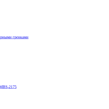
ырными гренками
 MBS-2175