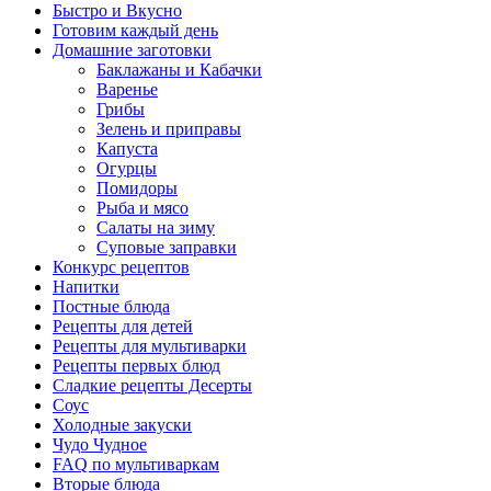
Быстро и Вкусно
Готовим каждый день
Домашние заготовки
Баклажаны и Кабачки
Варенье
Грибы
Зелень и приправы
Капуста
Огурцы
Помидоры
Рыба и мясо
Салаты на зиму
Суповые заправки
Конкурс рецептов
Напитки
Постные блюда
Рецепты для детей
Рецепты для мультиварки
Рецепты первых блюд
Сладкие рецепты Десерты
Соус
Холодные закуски
Чудо Чудное
FAQ по мультиваркам
Вторые блюда