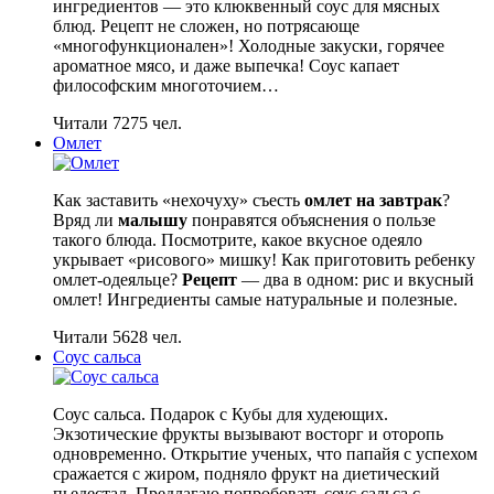
ингредиентов — это клюквенный соус для мясных
блюд. Рецепт не сложен, но потрясающе
«многофункционален»! Холодные закуски, горячее
ароматное мясо, и даже выпечка! Соус капает
философским многоточием…
Читали 7275 чел.
Омлет
Как заставить «нехочуху» съесть
омлет на завтрак
?
Вряд ли
малышу
понравятся объяснения о пользе
такого блюда. Посмотрите, какое вкусное одеяло
укрывает «рисового» мишку! Как приготовить ребенку
омлет-одеяльце?
Рецепт
— два в одном: рис и вкусный
омлет! Ингредиенты самые натуральные и полезные.
Читали 5628 чел.
Соус сальса
Соус сальса. Подарок с Кубы для худеющих.
Экзотические фрукты вызывают восторг и оторопь
одновременно. Открытие ученых, что папайя с успехом
сражается с жиром, подняло фрукт на диетический
пьедестал. Предлагаю попробовать соус сальса с