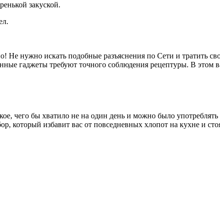
тренькой закуской.
ел.
но! Не нужно искать подобные разъяснения по Сети и тратить св
енные гаджеты требуют точного соблюдения рецептуры. В этом
е, чего бы хватило не на один день и можно было употреблять к
ор, который избавит вас от повседневных хлопот на кухне и сто