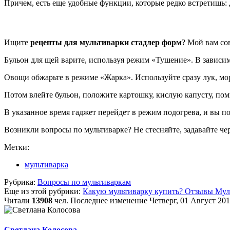
Причем, есть еще удобные функции, которые редко встретишь: 
Ищите
рецепты для мультиварки стадлер форм
? Мой вам со
Бульон для щей варите, используя режим «Тушение». В зависимо
Овощи обжарьте в режиме «Жарка». Используйте сразу лук, мор
Потом влейте бульон, положите картошку, кислую капусту, по
В указанное время гаджет перейдет в режим подогрева, и вы 
Возникли вопросы по мультиварке? Не стесняйте, задавайте ч
Метки:
мультиварка
Рубрика:
Вопросы по мультиваркам
Еще из этой рубрики:
Какую мультиварку купить? Отзывы
Мул
Читали
13908
чел.
Последнее изменение Четверг, 01 Август 201
Светлана Колосова