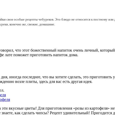
озяйки свои особые рецепты чебуреков. Это блюдо не относится к постному ил
уреки, конечно же, свежие, домашние.
оворил, что этот божественный напиток очень личный, который,
кофе лате поможет приготовить напиток дома.
дня, иногда последнее, что вы хотите сделать, это приготовить у
ждению возле плиты, здесь для вас есть другая идея.
ел.
феля
 эти вкусные цветы! Для приготовления «розы из картофеля» не 
 знаете, как сделать чипсы? Рецепт удивительный! Пригодится д