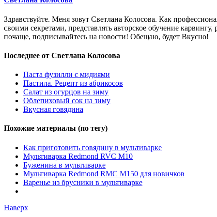
Здравствуйте. Меня зовут Светлана Колосова. Как профессион
своими секретами, представлять авторское обучение карвингу,
почаще, подписывайтесь на новости! Обещаю, будет Вкусно!
Последнее от Светлана Колосова
Паста фузилли с мидиями
Пастила. Рецепт из абрикосов
Салат из огурцов на зиму
Облепиховый сок на зиму
Вкусная говядина
Похожие материалы (по тегу)
Как приготовить говядину в мультиварке
Мультиварка Redmond RVC M10
Буженина в мультиварке
Мультиварка Redmond RMC M150 для новичков
Варенье из брусники в мультиварке
Наверх