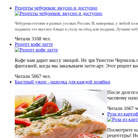
Рецепты чебуреков: вкусно и доступно
Чебуреки готовят в разных уголках России. И, наверняка, у любой х
подавать это вкусное блюдо к столу на обед или полдник. Лучшие чеб
Читали 3168 чел.
Рецепт кофе латте
Кофе нам дарит массу эмоций. Не зря Уинстон Черчилль г
фантазией, когда мы заказываем латте-арт. Этот рецепт 
Читали 5067 чел.
Быстрый ужин - находка для каждой хозяйки
После долгого 
часовому нахо
Читали 1667 ч
Роза из карто
Посмотрите на
рецептуры! Не