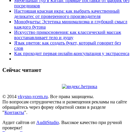
Мебельный тур в Китай: прямые поставки от фабрик без
посредников
Настоящая красная икра: как выбрать качественный
деликатес от проверенного производителя
Монобукеты: Эстетика минимализма и глубокий смысл
каждого бутона
Искусство прикосновения: как классический массаж
восстанавливает тело и душу
Язык цветов: как создать букет, который говорит без
слов
Как проходит первая онлайн-консультация у экстрасенса
Сейчас читают
© 2014
vkysno-vcem.ru
. Все права защищены.
По вопросам сотрудничества и размещения рекламы на сайте
обращайтесь через форму обратной связи в разделе
"
Контакты
".
Аудит сайтов от
AuditStudio
. Высокое качество при ручной
проверке!