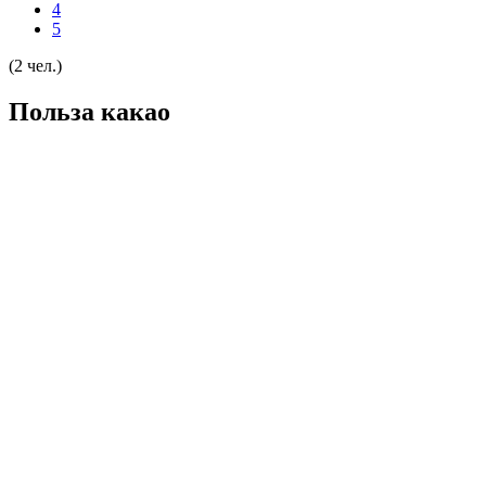
4
5
(2 чел.)
Польза какао