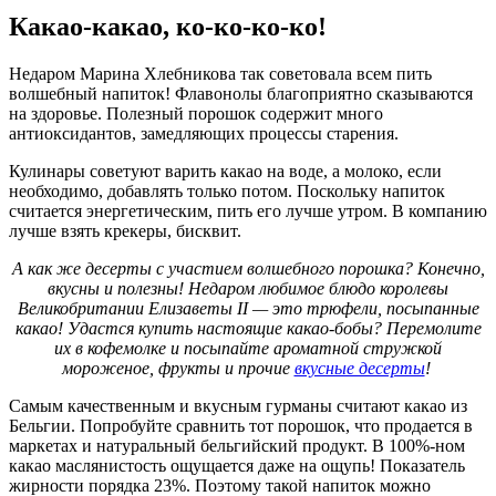
Какао-какао, ко-ко-ко-ко!
Недаром Марина Хлебникова так советовала всем пить
волшебный напиток! Флавонолы благоприятно сказываются
на здоровье. Полезный порошок содержит много
антиоксидантов, замедляющих процессы старения.
Кулинары советуют варить какао на воде, а молоко, если
необходимо, добавлять только потом. Поскольку напиток
считается энергетическим, пить его лучше утром. В компанию
лучше взять крекеры, бисквит.
А как же десерты с участием волшебного порошка? Конечно,
вкусны и полезны! Недаром любимое блюдо королевы
Великобритании Елизаветы II — это трюфели, посыпанные
какао! Удастся купить настоящие какао-бобы? Перемолите
их в кофемолке и посыпайте ароматной стружкой
мороженое, фрукты и прочие
вкусные десерты
!
Самым качественным и вкусным гурманы считают какао из
Бельгии. Попробуйте сравнить тот порошок, что продается в
маркетах и натуральный бельгийский продукт. В 100%-ном
какао маслянистость ощущается даже на ощупь! Показатель
жирности порядка 23%. Поэтому такой напиток можно