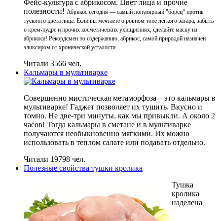
Фейс-культура с абрикосом. Цвет лица и прочие
полезности!
Абрикос сегодня — самый популярный "борец" против
тусклого цвета лица. Если вы мечтаете о ровном тоне легкого загара, забыть
о крем-пудре и прочих косметических ухищрениях, сделайте маску из
абрикоса! Рекордсмен по содержанию, абрикос, самой природой назначен
эликсиром от хронической усталости.
Читали 3566 чел.
Кальмары в мультиварке
Совершенно мистическая метаморфоза – это кальмары в
мультиварке! Гаджет позволяет их тушить. Вкусно и
томно. Не две-три минуты, как мы привыкли. А около 2
часов! Тогда кальмары в сметане и в мультиварке
получаются необыкновенно мягкими. Их можно
использовать в теплом салате или подавать отдельно.
Читали 19798 чел.
Полезные свойства тушки кролика
Тушка
кролика
наделена