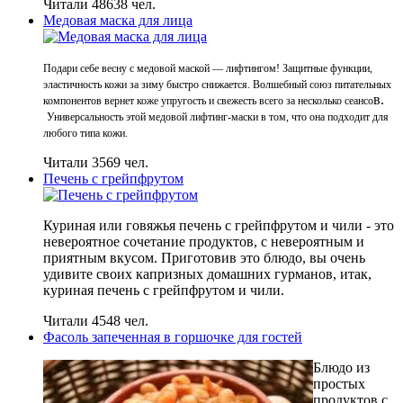
Читали 48638 чел.
Медовая маска для лица
Подари себе весну с медовой маской — лифтингом! Защитные функции,
эластичность кожи за зиму быстро снижается. Волшебный союз питательных
в.
компонентов вернет коже упругость и свежесть всего за несколько сеансо
Универсальность этой медовой лифтинг-маски в том, что она подходит для
любого типа кожи.
Читали 3569 чел.
Печень с грейпфрутом
Куриная или говяжья печень с грейпфрутом и чили - это
невероятное сочетание продуктов, с невероятным и
приятным вкусом. Приготовив это блюдо, вы очень
удивите своих капризных домашних гурманов, итак,
куриная печень с грейпфрутом и чили.
Читали 4548 чел.
Фасоль запеченная в горшочке для гостей
Блюдо из
простых
продуктов с