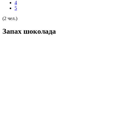
4
5
(2 чел.)
Запах шоколада