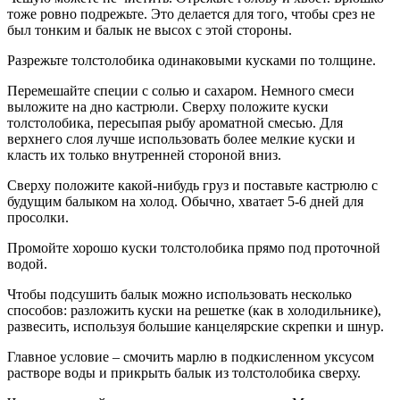
тоже ровно подрежьте. Это делается для того, чтобы срез не
был тонким и балык не высох с этой стороны.
Разрежьте толстолобика одинаковыми кусками по толщине.
Перемешайте специи с солью и сахаром. Немного смеси
выложите на дно кастрюли. Сверху положите куски
толстолобика, пересыпая рыбу ароматной смесью. Для
верхнего слоя лучше использовать более мелкие куски и
класть их только внутренней стороной вниз.
Сверху положите какой-нибудь груз и поставьте кастрюлю с
будущим балыком на холод. Обычно, хватает 5-6 дней для
просолки.
Промойте хорошо куски толстолобика прямо под проточной
водой.
Чтобы подсушить балык можно использовать несколько
способов: разложить куски на решетке (как в холодильнике),
развесить, используя большие канцелярские скрепки и шнур.
Главное условие – смочить марлю в подкисленном уксусом
растворе воды и прикрыть балык из толстолобика сверху.