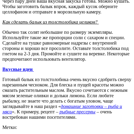
Через пару дней ваша вкусная закуска готова. Можно кушать.
Чтобы заготовить балык впрок, каждый кусок оберните
целлофаном и отправьте в морозильную камеру.
Как сделать балык из толстолобика целиком?
Обычно так солят небольшие по размеру экземпляры.
Используйте такие же пропорции соли с сахаром и специи.
Сделайте на тушке равномерные надрезы с внутренней
стороны и хорошо все просолите. Оставьте толстолобика под
гнетом на 2-3 дня. Промойте и сушите на веревке. Некоторые
предпочитают использовать вентилятор.
Вкусные идеи
Готовый балык из толстолобика очень вкусно сдобрить сверху
нарезанным чесноком. Для блеска и пущей красоты можно
смазать растительным маслом. Вкусно сочетаются с нежным
мясом зеленые оливки и дольки лимона. Если любите
рыбалку, не знаете что делать с богатым уловом, чаще
заглядывайте в наш раздел «
домашние заготовки – рыба и
мясо
». К примеру, рецепт –
рыбные пресервы
– очень
востребован нашими посетителями.
Метки: