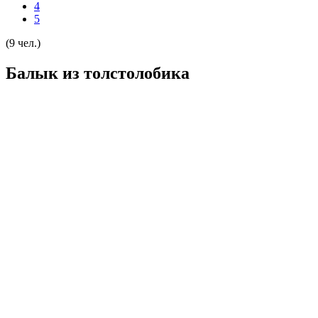
4
5
(9 чел.)
Балык из толстолобика