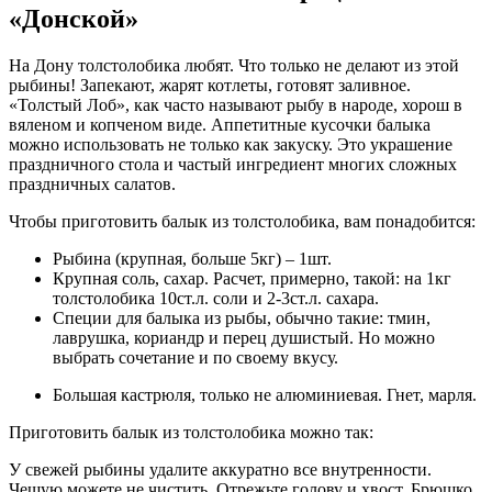
«Донской»
На Дону толстолобика любят. Что только не делают из этой
рыбины! Запекают, жарят котлеты, готовят заливное.
«Толстый Лоб», как часто называют рыбу в народе, хорош в
вяленом и копченом виде. Аппетитные кусочки балыка
можно использовать не только как закуску. Это украшение
праздничного стола и частый ингредиент многих сложных
праздничных салатов.
Чтобы приготовить балык из толстолобика, вам понадобится:
Рыбина (крупная, больше 5кг) – 1шт.
Крупная соль, сахар. Расчет, примерно, такой: на 1кг
толстолобика 10ст.л. соли и 2-3ст.л. сахара.
Специи для балыка из рыбы, обычно такие: тмин,
лаврушка, кориандр и перец душистый. Но можно
выбрать сочетание и по своему вкусу.
Большая кастрюля, только не алюминиевая. Гнет, марля.
Приготовить балык из толстолобика можно так:
У свежей рыбины удалите аккуратно все внутренности.
Чешую можете не чистить. Отрежьте голову и хвост. Брюшко