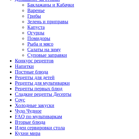
Баклажаны и Кабачки
Варенье
Грибы
Зелень и приправы
Капуста
Огурцы
Помидоры
Рыба и мясо
Салаты на зиму
Суповые заправки
Конкурс рецептов
Напитки
Постные блюда
Рецепты для детей
Рецепты для мультиварки
Рецепты первых блюд
Сладкие рецепты Десерты
Соус
Холодные закуски
Чудо Чудное
FAQ по мультиваркам
Вторые блюда
Идеи сервировки стола
Кухни мира