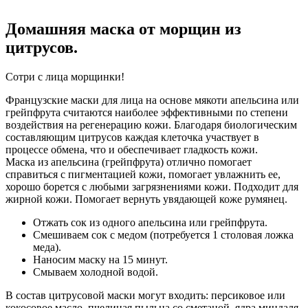
Домашняя маска от морщин из
цитрусов.
Сотри с лица морщинки!
Французские маски для лица на основе мякоти апельсина или
грейпфрута считаются наиболее эффективными по степени
воздействия на регенерацию кожи. Благодаря биологическим
составляющим цитрусов каждая клеточка участвует в
процессе обмена, что и обеспечивает гладкость кожи.
Маска из апельсина (грейпфрута) отлично помогает
справиться с пигментацией кожи, помогает увлажнить ее,
хорошо борется с любыми загрязнениями кожи. Подходит для
жирной кожи. Помогает вернуть увядающей коже румянец.
Отжать сок из одного апельсина или грейпфрута.
Смешиваем сок с медом (потребуется 1 столовая ложка
меда).
Наносим маску на 15 минут.
Смываем холодной водой.
В состав цитрусовой маски могут входить: персиковое или
кокосовое масло, пчелиная пыльца со сметаной, ядра миндаля