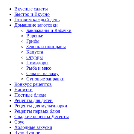
Вкусные салаты
Быстро и Вкусно
Готовим каждый день
Домашние заготовки
Баклажаны и Кабачки
Варенье
Грибы
Зелень и приправы
Капуста
Огурцы
Помидоры
Рыба и мясо
Салаты на зиму
Суповые заправки
Конкурс рецептов
Напитки
Постные блюда
Рецепты для детей
Рецепты для мультиварки
Рецепты первых блюд
Сладкие рецепты Десерты
Соус
Холодные закуски
Чудо Чудное