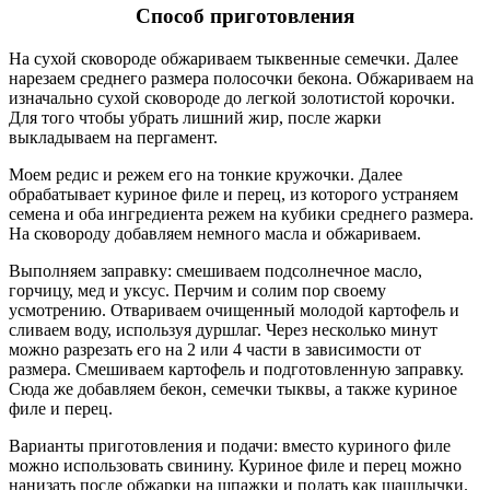
Способ приготовления
На сухой сковороде обжариваем тыквенные семечки. Далее
нарезаем среднего размера полосочки бекона. Обжариваем на
изначально сухой сковороде до легкой золотистой корочки.
Для того чтобы убрать лишний жир, после жарки
выкладываем на пергамент.
Моем редис и режем его на тонкие кружочки. Далее
обрабатывает куриное филе и перец, из которого устраняем
семена и оба ингредиента режем на кубики среднего размера.
На сковороду добавляем немного масла и обжариваем.
Выполняем заправку: смешиваем подсолнечное масло,
горчицу, мед и уксус. Перчим и солим пор своему
усмотрению. Отвариваем очищенный молодой картофель и
сливаем воду, используя дуршлаг. Через несколько минут
можно разрезать его на 2 или 4 части в зависимости от
размера. Смешиваем картофель и подготовленную заправку.
Сюда же добавляем бекон, семечки тыквы, а также куриное
филе и перец.
Варианты приготовления и подачи: вместо куриного филе
можно использовать свинину. Куриное филе и перец можно
нанизать после обжарки на шпажки и подать как шашлычки.