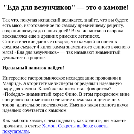
"Еда для везунчиков" — это о хамоне!
Так что, покупая испанский деликатес, знайте, что вы будете
есть мясо, изготовленное по самому древнейшему рецепту,
сохранившемуся до наших дней! Вкус испанского окорока
восхвалялся еще в древних римских летописях.
Статистические данные говорят, что каждый испанец в
среднем съедает 4 килограмма знаменитого свиного вяленого
мяса! «Еда для везунчиков» — так называют знаменитый
деликатес на родине.
Идеальный напиток найден!
Интересное гастрономическое исследование проводили в
Мадриде. Авторитетные эксперты определяли идеальную
пару для хамона. Какой же напиток стал фаворитом?
«Победил» знаменитый херес Фино. В этом прекрасном вине
специалисты отметили сочетание ореховых и цветочных
тонов, длительное послевкусие. Именно такая полнота вкуса
идеально сочетается с хамоном.
Как выбрать хамон, с чем подавать, как хранить, вы можете
прочитать в статье
Хамон. Секреты выбора: советы
покупателям
.