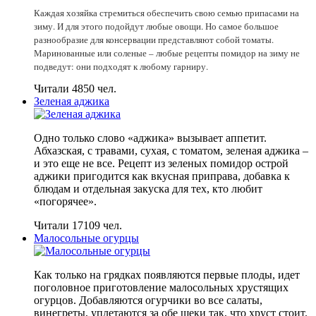
Каждая хозяйка стремиться обеспечить свою семью припасами на
зиму. И для этого подойдут любые овощи. Но самое большое
разнообразие для консервации представляют собой томаты.
Маринованные или соленые – любые рецепты помидор на зиму не
подведут: они подходят к любому гарниру.
Читали 4850 чел.
Зеленая аджика
Одно только слово «аджика» вызывает аппетит.
Абхазская, с травами, сухая, с томатом, зеленая аджика –
и это еще не все. Рецепт из зеленых помидор острой
аджики пригодится как вкусная приправа, добавка к
блюдам и отдельная закуска для тех, кто любит
«погорячее».
Читали 17109 чел.
Малосольные огурцы
Как только на грядках появляются первые плоды, идет
поголовное приготовление малосольных хрустящих
огурцов. Добавляются огурчики во все салаты,
винегреты, уплетаются за обе щеки так, что хруст стоит.