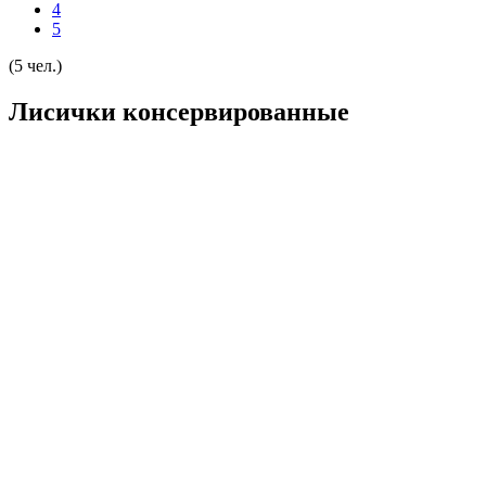
4
5
(5 чел.)
Лисички консервированные