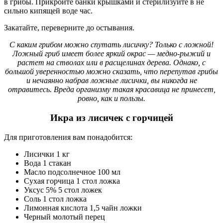
в грибы. Прикройте банки крышками и стерилизуйте в не
сильно кипящей воде час.
Закатайте, переверните до остывания.
С каким грибом можно спутать лисичку? Только с ложной!
Ложный гриб имеет более яркий окрас — медно-рыжий и
растет на стволах или в расщелинах дерева. Однако, с
большой уверенностью можно сказать, что перепутав грибы
и нечаянно набрав ложные лисички, вы никогда не
отравитесь. Вреда организму такая красавица не принесет,
ровно, как и пользы.
Икра из лисичек с горчицей
Для приготовления вам понадобится:
Лисички 1 кг
Вода 1 стакан
Масло подсолнечное 100 мл
Сухая горчица 1 стол ложка
Уксус 5% 5 стол ложек
Соль 1 стол ложка
Лимонная кислота 1,5 чайн ложки
Черный молотый перец