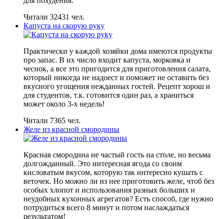
для похудения.
Читали 32431 чел.
Капуста на скорую руку
Практически у каждой хозяйки дома имеются продукты
про запас. В их число входит капуста, морковка и
чеснок, а все это пригодится для приготовления салата,
который никогда не надоест и поможет не оставить без
вкусного угощения нежданных гостей. Рецепт хорош и
для студентов, т.к. готовится один раз, а храниться
может около 3-х недель!
Читали 7365 чел.
Желе из красной смородины
Красная смородина не частый гость на столе, но весьма
долгожданный. Это интересная ягода со своим
кисловатым вкусом, которую так интересно кушать с
веточек. Но можно ли из нее приготовить желе, чтоб без
особых хлопот и использования разных больших и
неудобных кухонных агрегатов? Есть способ, где нужно
потрудиться всего 8 минут и потом наслаждаться
результатом!