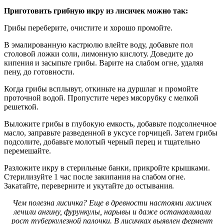
Приготовить грибную икру из лисичек можно так:
Грибы переберите, очистите и хорошо промойте.
В эмалированную кастрюлю влейте воду, добавьте пол
столовой ложки соли, лимонную кислоту. Доведите до
кипения и засыпьте грибы. Варите на слабом огне, удаляя
пену, до готовности.
Когда грибы всплывут, откиньте на дуршлаг и промойте
проточной водой. Пропустите через мясорубку с мелкой
решеткой.
Выложите грибы в глубокую емкость, добавьте подсолнечное
масло, заправьте разведенной в уксусе горчицей. Затем грибы
подсолите, добавьте молотый черный перец и тщательно
перемешайте.
Разложите икру в стерильные банки, прикройте крышками.
Стерилизуйте 1 час после закипания на слабом огне.
Закатайте, переверните и укутайте до остывания.
Чем полезна лисичка? Еще в древности настоями лисичек
лечили ангину, фурункулы, нарывы и даже останавливали
рост туберкулезной палочки. В лисичках выявлен фермент