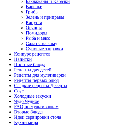
Баклажаны и Кабачки
Варенье
Грибы
Зелень и приправы
Капуста
Огурцы
Помидоры
Рыба и мясо
Салаты на зиму
Суповые заправки
Конкурс рецептов
Напитки
Постные блюда
Рецепты для детей
Рецепты для мультиварки
Рецепты первых блюд
Сладкие рецепты Десерты
Соус
Холодные закуски
Чудо Чудное
FAQ по мультиваркам
Вторые блюда
Идеи сервировки стола
Кухни мира