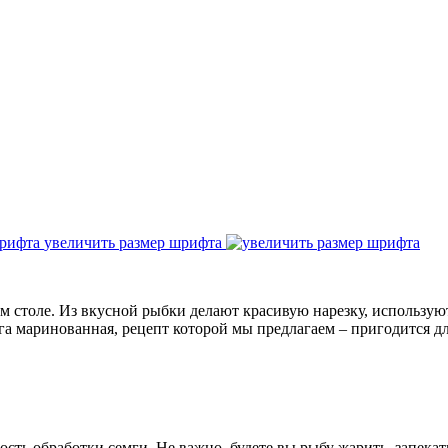
увеличить размер шрифта
м столе. Из вкусной рыбки делают красивую нарезку, используют
а маринованная, рецепт которой мы предлагаем – пригодится д
ть обработки семги. Не важно, будете вы рыбу жарить, запекат