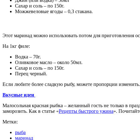
Джин (или водка) – 50мл
Сахар и соль – по 150г.
Можжевеловые ягоды – 0,3 стакана.
Этот маринад можно использовать потом для приготовления осо
На 1кг филе:
Водка – 70г.
Оливковое масло – около 50мл.
Сахар и соль – по 150г.
Перец черный.
Если любите более сладкую рыбу, можете пропорции изменить. 
Вкусные идеи
Малосольная красная рыбка – желанный гость не только в празд
заморозить. Как в статье «
Рецепты быстрого ужина
». Почитайт
Метки:
рыба
маринад