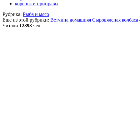
коренья и приправы
Рубрика:
Рыба и мясо
Еще из этой рубрики:
Ветчина домашняя
Сыровяленая колбаса
Читали
12393
чел.