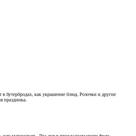
 в бутербродах, как украшение блюд. Розочки и другие
ля праздника.
ь или мариновать. Два дня в прохладном месте филе