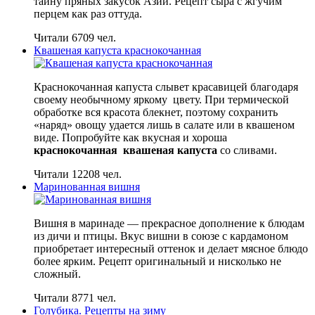
тайну пряных закусок Азии. Рецепт сыра с жгучим
перцем как раз оттуда.
Читали 6709 чел.
Квашеная капуста краснокочанная
Краснокочанная капуста слывет красавицей благодаря
своему необычному яркому цвету. При термической
обработке вся красота блекнет, поэтому сохранить
«наряд» овощу удается лишь в салате или в квашеном
виде. Попробуйте как вкусная и хороша
краснокочанная квашеная капуста
со сливами.
Читали 12208 чел.
Маринованная вишня
Вишня в маринаде — прекрасное дополнение к блюдам
из дичи и птицы. Вкус вишни в союзе с кардамоном
приобретает интересный оттенок и делает мясное блюдо
более ярким. Рецепт оригинальный и нисколько не
сложный.
Читали 8771 чел.
Голубика. Рецепты на зиму