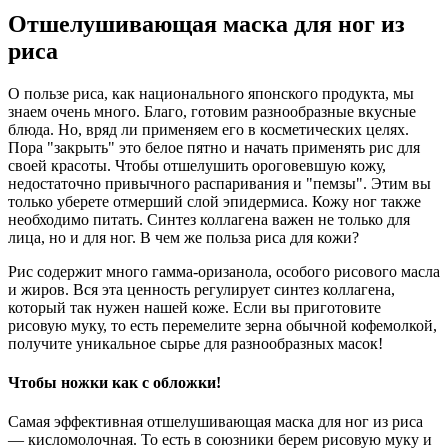
Отшелушивающая маска для ног из
риса
О пользе риса, как национального японского продукта, мы
знаем очень много. Благо, готовим разнообразные вкусные
блюда. Но, вряд ли применяем его в косметических целях.
Пора "закрыть" это белое пятно и начать применять рис для
своей красоты. Чтобы отшелушить ороговевшую кожу,
недостаточно привычного распаривания и "пемзы". Этим вы
только уберете отмерший слой эпидермиса. Кожу ног также
необходимо питать. Синтез коллагена важен не только для
лица, но и для ног. В чем же польза риса для кожи?
Рис содержит много гамма-оризанола, особого рисового масла
и жиров. Вся эта ценность регулирует синтез коллагена,
который так нужен нашей коже. Если вы приготовите
рисовую муку, то есть перемелите зерна обычной кофемолкой,
получите уникальное сырье для разнообразных масок!
Чтобы ножки как с обложки!
Самая эффективная отшелушивающая маска для ног из риса
— кисломолочная. То есть в союзники берем рисовую муку и