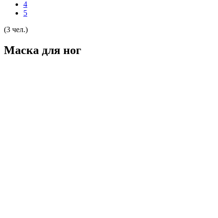
4
5
(3 чел.)
Маска для ног