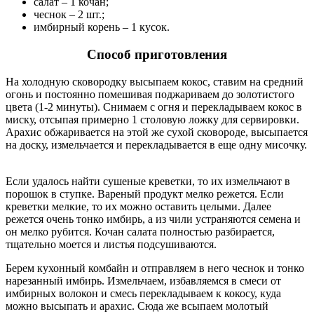
салат – 1 кочан;
чеснок – 2 шт.;
имбирный корень – 1 кусок.
Способ приготовления
На холодную сковородку высыпаем кокос, ставим на средний
огонь и постоянно помешивая поджариваем до золотистого
цвета (1-2 минуты). Снимаем с огня и перекладываем кокос в
миску, отсыпая примерно 1 столовую ложку для сервировки.
Арахис обжаривается на этой же сухой сковороде, высыпается
на доску, измельчается и перекладывается в еще одну мисочку.
Если удалось найти сушеные креветки, то их измельчают в
порошок в ступке. Вареный продукт мелко режется. Если
креветки мелкие, то их можно оставить целыми. Далее
режется очень тонко имбирь, а из чили устраняются семена и
он мелко рубится. Кочан салата полностью разбирается,
тщательно моется и листья подсушиваются.
Берем кухонный комбайн и отправляем в него чеснок и тонко
нарезанный имбирь. Измельчаем, избавляемся в смеси от
имбирных волокон и смесь перекладываем к кокосу, куда
можно высыпать и арахис. Сюда же всыпаем молотый