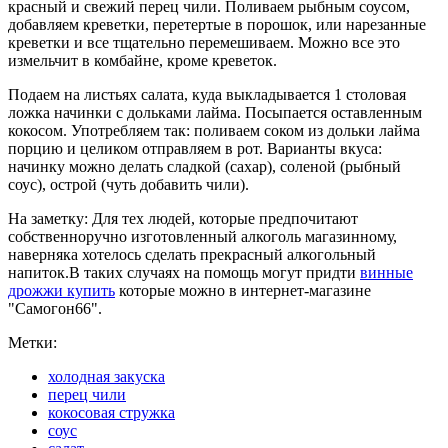
красный и свежий перец чили. Поливаем рыбным соусом,
добавляем креветки, перетертые в порошок, или нарезанные
креветки и все тщательно перемешиваем. Можно все это
измельчит в комбайне, кроме креветок.
Подаем на листьях салата, куда выкладывается 1 столовая
ложка начинки с дольками лайма. Посыпается оставленным
кокосом. Употребляем так: поливаем соком из дольки лайма
порцию и целиком отправляем в рот. Варианты вкуса:
начинку можно делать сладкой (сахар), соленой (рыбный
соус), острой (чуть добавить чили).
На заметку: Для тех людей, которые предпочитают
собственноручно изготовленный алкоголь магазинному,
наверняка хотелось сделать прекрасный алкогольный
напиток.В таких случаях на помощь могут придти
винные
дрожжи купить
которые можно в интернет-магазине
"Самогон66".
Метки:
холодная закуска
перец чили
кокосовая стружка
соус