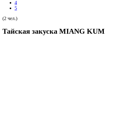
4
5
(2 чел.)
Тайская закуска MIANG KUM