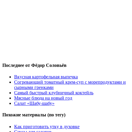
Последнее от Фёдор Соловьёв
Вкусная картофельная выпечка
Согревающий томатный крем-суп с морепродуктами и
сырными гренками
Самый быстрый клубничный коктейль
Мясные блюда на новый год
Салат «Шабу-шабу»
Похожие материалы (по тегу)
Как приготовить утку в духовке
Соусы для салатов