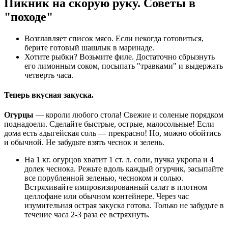
Пикник на скорую руку. Советы в
"походе"
Возглавляет список мясо. Если некогда готовиться,
берите готовый шашлык в маринаде.
Хотите рыбки? Возьмите филе. Достаточно сбрызнуть
его лимонным соком, посыпать "травками" и выдержать
четверть часа.
Теперь вкусная закуска.
Огурцы
— короли любого стола! Свежие и соленые порядком
поднадоели. Сделайте быстрые, острые, малосольные! Если
дома есть адыгейская соль — прекрасно! Но, можно обойтись
и обычной. Не забудьте взять чеснок и зелень.
На 1 кг. огурцов хватит 1 ст. л. соли, пучка укропа и 4
долек чеснока. Режьте вдоль каждый огурчик, засыпайте
все порубленной зеленью, чесноком и солью.
Встряхивайте импровизированный салат в плотном
целлофане или обычном контейнере. Через час
изумительная острая закуска готова. Только не забудьте в
течение часа 2-3 раза ее встряхнуть.