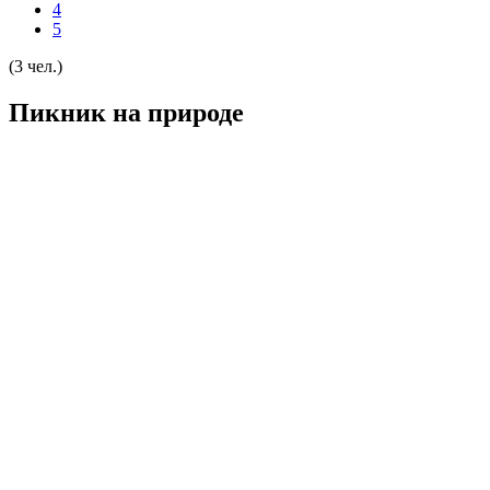
4
5
(3 чел.)
Пикник на природе