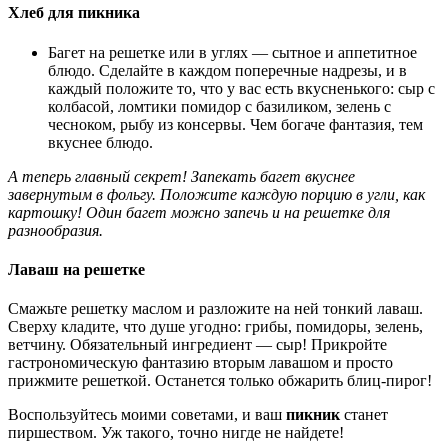
Хлеб для пикника
Багет на решетке или в углях — сытное и аппетитное
блюдо. Сделайте в каждом поперечные надрезы, и в
каждый положите то, что у вас есть вкусненького: сыр с
колбасой, ломтики помидор с базиликом, зелень с
чесноком, рыбу из консервы. Чем богаче фантазия, тем
вкуснее блюдо.
А теперь главный секрет! Запекать багет вкуснее
завернутым в фольгу. Положите каждую порцию в угли, как
картошку! Один багет можно запечь и на решетке для
разнообразия.
Лаваш на решетке
Смажьте решетку маслом и разложите на ней тонкий лаваш.
Сверху кладите, что душе угодно: грибы, помидоры, зелень,
ветчину. Обязательный ингредиент — сыр! Прикройте
гастрономическую фантазию вторым лавашом и просто
прижмите решеткой. Останется только обжарить блиц-пирог!
Воспользуйтесь моими советами, и ваш
пикник
станет
пиршеством. Уж такого, точно нигде не найдете!