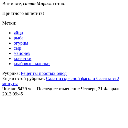
Вот и все,
салат Мираж
готов.
Приятного аппетита!
Метки:
яйца
рыба
огурцы
сыр
майонез
креветки
крабовые палочки
Рубрика:
Рецепты простых блюд
Еще из этой рубрики:
Салат из красной фасоли
Салаты за 2
минуты
Читали
5429
чел.
Последнее изменение Четверг, 21 Февраль
2013 09:45