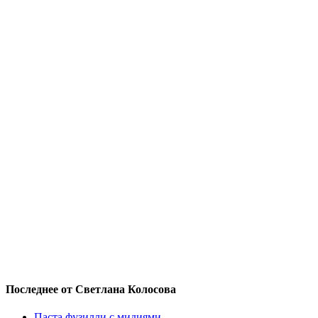
Последнее от Светлана Колосова
Паста фузилли с мидиями