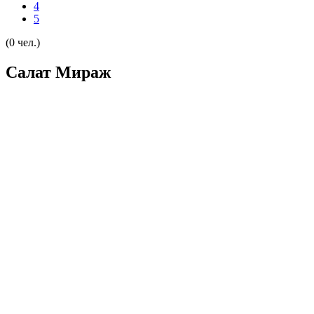
4
5
(0 чел.)
Салат Мираж