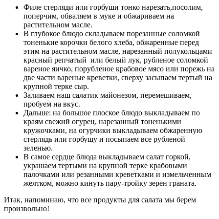
Филе стерляди или горбуши тонко нарезать,посолим,
поперчим, обваляем в муке и обжариваем на
растительном масле.
В глубокое блюдо складываем порезанные соломкой
тоненькие корочки белого хлеба, обжаренные перед
этим на растительном масле, нарезанный полукольцами
красный репчатый или белый лук, рубленое соломкой
вареное яичко, порубленое крабовое мясо или порежь на
две части вареные креветки, сверху засыпаем тертый на
крупной терке сыр.
Заливаем наш салатик майонезом, перемешиваем,
пробуем на вкус.
Дальше: на большое плоское блюдо выкладываем по
краям свежий огурец, нарезанный тоненькими
кружочками, на огурчики выкладываем обжаренную
стерлядь или горбушу и посыпаем все рубленой
зеленью.
В самое сердце блюда выкладываем салат горкой,
украшаем тертыми на крупной терке крабовыми
палочками или резанными креветками и измельченным
желтком, можно кинуть пару-тройку зерен граната.
Итак, напоминаю, что все продукты для салата мы берем
произвольно!