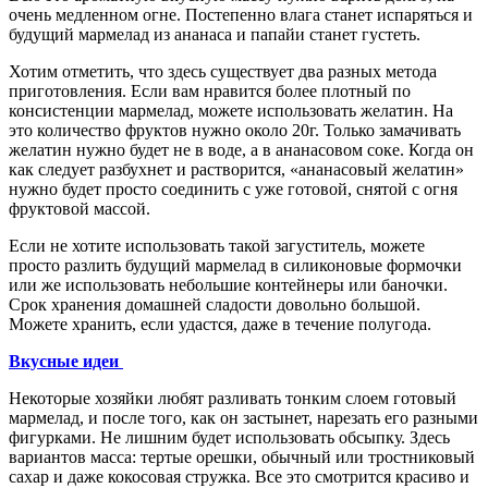
очень медленном огне. Постепенно влага станет испаряться и
будущий мармелад из ананаса и папайи станет густеть.
Хотим отметить, что здесь существует два разных метода
приготовления. Если вам нравится более плотный по
консистенции мармелад, можете использовать желатин. На
это количество фруктов нужно около 20г. Только замачивать
желатин нужно будет не в воде, а в ананасовом соке. Когда он
как следует разбухнет и растворится, «ананасовый желатин»
нужно будет просто соединить с уже готовой, снятой с огня
фруктовой массой.
Если не хотите использовать такой загуститель, можете
просто разлить будущий мармелад в силиконовые формочки
или же использовать небольшие контейнеры или баночки.
Срок хранения домашней сладости довольно большой.
Можете хранить, если удастся, даже в течение полугода.
Вкусные идеи
Некоторые хозяйки любят разливать тонким слоем готовый
мармелад, и после того, как он застынет, нарезать его разными
фигурками. Не лишним будет использовать обсыпку. Здесь
вариантов масса: тертые орешки, обычный или тростниковый
сахар и даже кокосовая стружка. Все это смотрится красиво и