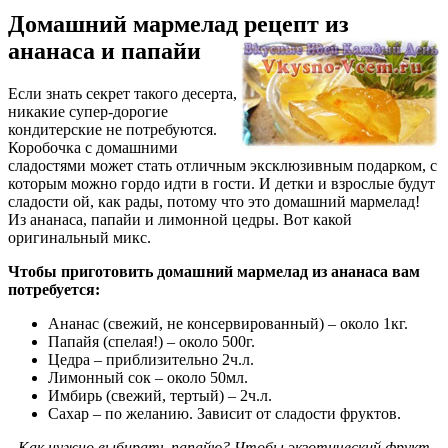
Домашний мармелад рецепт из
ананаса и папайи
Если знать секрет такого десерта,
никакие супер-дорогие
кондитерские не потребуются.
Коробочка с домашними
сладостями может стать отличным эксклюзивным подарком, с
которым можно гордо идти в гости. И детки и взрослые будут
сладости ой, как рады, потому что это домашний мармелад!
Из ананаса, папайи и лимонной цедры. Вот какой
оригинальный микс.
Чтобы приготовить домашний мармелад из ананаса вам
потребуется:
Ананас (свежий, не консервированный) – около 1кг.
Папайя (спелая!) – около 500г.
Цедра – приблизительно 2ч.л.
Лимонный сок – около 50мл.
Имбирь (свежий, тертый) – 2ч.л.
Сахар – по желанию. Зависит от сладости фруктов.
Как нужно выбирать папайю? Чтобы экзотический фрукт