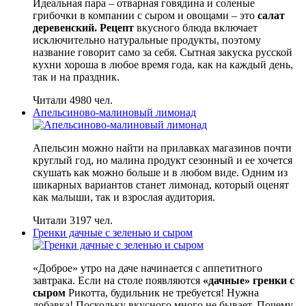
Идеальная пара – отварная говядина и соленые
грибочки в компании с сыром и овощами – это
салат
деревенский. Рецепт
вкусного блюда включает
исключительно натуральные продукты, поэтому
название говорит само за себя. Сытная закуска русской
кухни хороша в любое время года, как на каждый день,
так и на праздник.
Читали 4980 чел.
Апельсиново-малиновый лимонад
Апельсин можно найти на прилавках магазинов почти
круглый год, но малина продукт сезонный и ее хочется
скушать как можно больше и в любом виде. Одним из
шикарных вариантов станет лимонад, который оценят
как малыши, так и взрослая аудитория.
Читали 3197 чел.
Гренки дачные с зеленью и сыром
«Доброе» утро на даче начинается с аппетитного
завтрака. Если на столе появляются
«дачные» гренки с
сыром
Рикотта, будильник не требуется! Нужна
добавка! Поскольку вкусного много не бывает. Почему