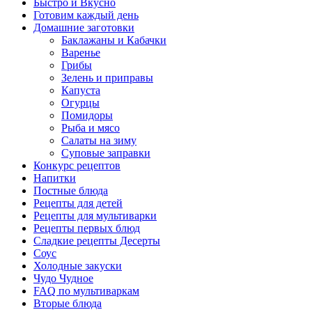
Быстро и Вкусно
Готовим каждый день
Домашние заготовки
Баклажаны и Кабачки
Варенье
Грибы
Зелень и приправы
Капуста
Огурцы
Помидоры
Рыба и мясо
Салаты на зиму
Суповые заправки
Конкурс рецептов
Напитки
Постные блюда
Рецепты для детей
Рецепты для мультиварки
Рецепты первых блюд
Сладкие рецепты Десерты
Соус
Холодные закуски
Чудо Чудное
FAQ по мультиваркам
Вторые блюда