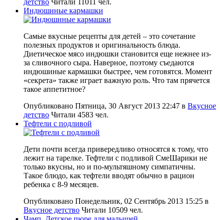
детство
Читали 11011 чел.
Индюшиные кармашки
Самые вкусные рецепты для детей – это сочетание
полезных продуктов и оригинальность блюда.
Диетическое мясо индюшки становится еще нежнее из-
за сливочного сыра. Наверное, поэтому съедаются
индюшиные кармашки быстрее, чем готовятся. Момент
«секрета» также играет важную роль. Что там прячется
такое аппетитное?
Опубликовано Пятница, 30 Август 2013 22:47
в
Вкусное
детство
Читали 4583 чел.
Тефтели с подливой
Дети почти всегда привередливо относятся к тому, что
лежит на тарелке. Тефтели с подливой СмеШарики не
только вкусны, но и по-мультяшному симпатичны.
Такое блюдо, как тефтели вводят обычно в рацион
ребенка с 8-9 месяцев.
Опубликовано Понедельник, 02 Сентябрь 2013 15:25
в
Вкусное детство
Читали 10509 чел.
Чамп. Детское пюре для малышей