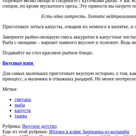
Порежьте мелко овощи и соедините с кусочками рыбы. У вас все
специи, но кроме мускатного ореха. Эту пряность вы натрете 
Есть одна хитрость. Хотите нейтрализова
Приготовьте литься капусты, отварив их немного в кипятке, и
Заверните рыбно-овощную смесь аккуратно в капустные листы, 
Рыба с овощами – вариант намного вкуснее и полезнее. Ведь 
Подавайте на стол красивое рыбное блюдо.
Вкусные идеи
Для самых маленьких приготовьте вкусную историю, о том, ка
принцесс, а мальчики в отважных рыцарей. Не менее интересн
Метки:
сметана
рыба
капуста
тыква
Рубрика:
Вкусное детство
Еще из этой рубрики:
Яблоки в кляре
Запеканка из кольраби