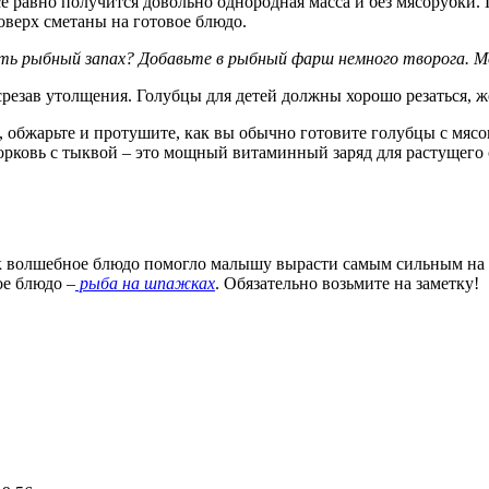
 равно получится довольно однородная масса и без мясорубки. П
поверх сметаны на готовое блюдо.
ть рыбный запах? Добавьте в рыбный фарш немного творога. М
 срезав утолщения. Голубцы для детей должны хорошо резаться, 
обжарьте и протушите, как вы обычно готовите голубцы с мясом
морковь с тыквой – это мощный витаминный заряд для растущего
к волшебное блюдо помогло малышу вырасти самым сильным на с
ое блюдо –
рыба на шпажках
. Обязательно возьмите на заметку!