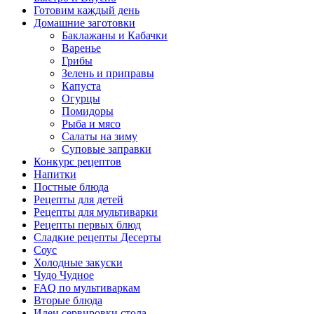
Готовим каждый день
Домашние заготовки
Баклажаны и Кабачки
Варенье
Грибы
Зелень и приправы
Капуста
Огурцы
Помидоры
Рыба и мясо
Салаты на зиму
Суповые заправки
Конкурс рецептов
Напитки
Постные блюда
Рецепты для детей
Рецепты для мультиварки
Рецепты первых блюд
Сладкие рецепты Десерты
Соус
Холодные закуски
Чудо Чудное
FAQ по мультиваркам
Вторые блюда
Идеи сервировки стола