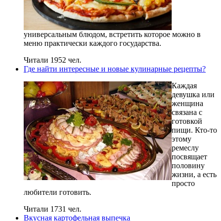
универсальным блюдом, встретить которое можно в
меню практически каждого государства.
Читали 1952 чел.
Где найти интересные и новые кулинарные рецепты?
Каждая
девушка или
женщина
связана с
готовкой
пищи. Кто-то
этому
ремеслу
посвящает
половину
жизни, а есть
просто
любители готовить.
Читали 1731 чел.
Вкусная картофельная выпечка