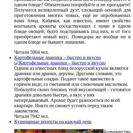
одном блюде? Обязательно попробуйте и не прогадаете!
Получится великолепный дуэт, служащий основой для
приготовления многих новых, ещё не опробованных
вами блюд. Кабачки, как известно, имеют свойство
впитывать ароматы соседствующих с ними в одном
блюде овощей, будто подстраиваясь под них, и от того
приобретают новый вкус. Помидоры же вообще ни в
одном блюде не бывают лишними.
Читали 5904 чел.
Картофельные драники – быстро и вкусно
Одним из известных блюд белорусской кухни являются
драники или дранки, деруны. Другими словами, это
картофельные оладьи. Подают такое лакомство в
горячем виде, со сметанкой или сливочным масличком.
Побалуйте своих близких этой вкуснотищей – готовятся
драники довольно быстро, а вкус у них
непередаваемый. Аромат будет разноситься по всей
квартире. Никто не сможет устоять перед таким
лакомством.
Читали 7942 чел.
Кулинарные рецепты на каждый день
Большинство