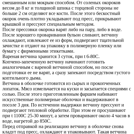
смешанным или мокрым способом. От соленых окороков
весом до 8 кг и толщиной шпика с торцевой стороны не
больше 2 см отделяют все кости. После этого бескостный
окорок очень плотно укладывают под пресс, прикрывают
крышкой и прессуют специальным методом.
После прессовки окорока варят либо на пару, либо в воде.
После хорошего проваривания бульон сливают, ветчину
охлаждают, извлекают ее из форм, подвергают тщательной
зачистке и отдают на упаковку в полимерную пленку или
бумагу с фирменными этикетками.
Вареная ветчина хранится 3 суток, при t 6-80С.
Копчено-запеченную ветчину начинают готовить
аналогичным с вареной ветчиной способом, но после
подготовки ее не варят, а сразу запекают посредством густого
коптильного дыма.
Ветчина в оболочке готовится из сырых и прокопченных
лопаток. Мясо измельчается на куски и засыпается специями с
солью. После этого приготовленным фаршем набивают
искусственные полимерные оболочки и выдерживают в
посоле 3 дня. По истечении выдержки ветчину прессуют и
подвергают тепловой обработке. При этом ее просушивают
при t 1100С 25-30 минут, а затем проваривают около 4 часов в
воде, нагретой до 850С.
Перед отправкой на реализацию ветчину в оболочке снова
кладут под пресс, охлаждают и упаковывают. Такая ветчина