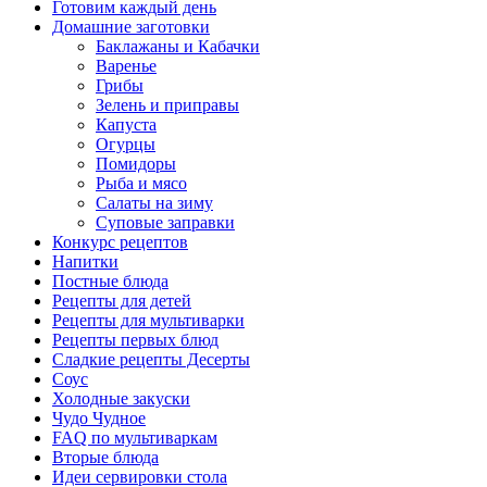
Готовим каждый день
Домашние заготовки
Баклажаны и Кабачки
Варенье
Грибы
Зелень и приправы
Капуста
Огурцы
Помидоры
Рыба и мясо
Салаты на зиму
Суповые заправки
Конкурс рецептов
Напитки
Постные блюда
Рецепты для детей
Рецепты для мультиварки
Рецепты первых блюд
Сладкие рецепты Десерты
Соус
Холодные закуски
Чудо Чудное
FAQ по мультиваркам
Вторые блюда
Идеи сервировки стола