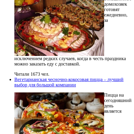
домохозяек
готовят
ежедневно,
за
исключением редких случаев, когда в честь праздника
можно заказать еду с доставкой.
Читали 1673 чел.
Вегетарианская чесночно-кокосовая пицца – лучший
выбор для большой компании
Пицца на
сегодняшний
день
является