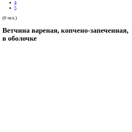
4
5
(0 чел.)
Ветчина вареная, копчено-запеченная,
в оболочке