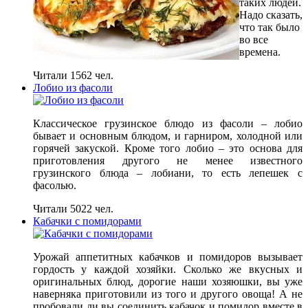
таких людей.
Надо сказать,
что так было
во все
времена.
Читали 1562 чел.
Лобио из фасоли
Классическое грузинское блюдо из фасоли – лобио
бывает и основным блюдом, и гарниром, холодной или
горячей закуской. Кроме того лобио – это основа для
приготовления другого не менее известного
грузинского блюда – лобиани, то есть лепешек с
фасолью.
Читали 5022 чел.
Кабачки с помидорами
Урожай аппетитных кабачков и помидоров вызывает
гордость у каждой хозяйки. Сколько же вкусных и
оригинальных блюд, дорогие наши хозяюшки, вы уже
наверняка приготовили из того и другого овоща! А не
пробовали ли вы соединить кабачок и помидор вместе в