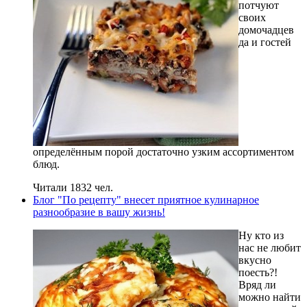
потчуют
своих
домочадцев
да и гостей
определённым порой достаточно узким ассортиментом
блюд.
Читали 1832 чел.
Блог "По рецепту" внесет приятное кулинарное
разнообразие в вашу жизнь!
Ну кто из
нас не любит
вкусно
поесть?!
Вряд ли
можно найти